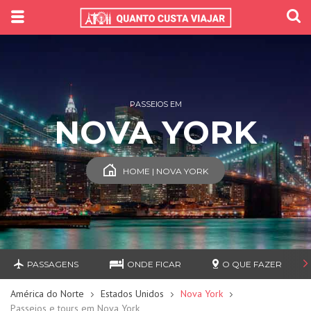
PASSEIOS EM
NOVA YORK
HOME | NOVA YORK
PASSAGENS
ONDE FICAR
O QUE FAZER
América do Norte
Estados Unidos
Nova York
Passeios e tours em Nova York