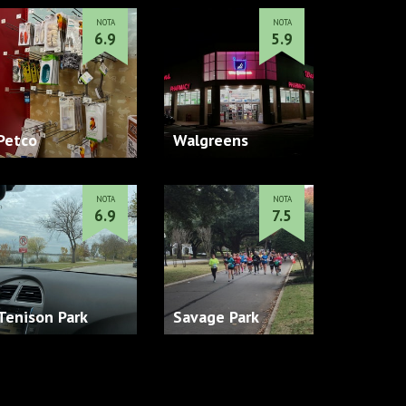
NOTA
NOTA
6.9
5.9
Petco
Walgreens
NOTA
NOTA
6.9
7.5
Tenison Park
Savage Park