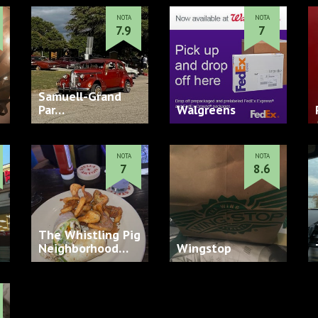
NOTA
NOTA
7.9
7
Samuell-Grand
Par…
Walgreens
NOTA
NOTA
7
8.6
The Whistling Pig
Neighborhood
Wingstop
Pu…