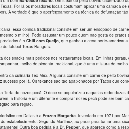
ara um bom
Barbecue texano
. Um steak de peito bovino cauterizado ou
 Texas. Por lá os moradores locais costumam aplicar uma camada de 
bor). A verdade é que o aperfeiçoamento da técnica de defumação tão
xicana, essa comida tradicional consiste em ser um ensopado de carne
é mesmo o milho). Pode assustar um pouco quem não gosta de pratos 
apreciadas é o
Chili com Queijo
, que ganhou a cena norte-americana e
e de futebol Texas Rangers.
a dos snacks mais pedidos nos restaurantes locais. Em linhas gerais,
 acompanhar, molho de pimenta tradicional, que é uma mistura do mol
o da culinária Tex-Mex. A iguaria consiste em carne de peito bovina
z sucesso por lá. Os texanos são tão apaixonados por Tacos que co
é a Torta de nozes pecã. O doce se popularizou naquelas redondezas d
orém, a história é um diferente e comprar nozes pecã pode ser bem ca
egião para região.
terístico em Dallas é a
Frozen Margarita
. Inventada em 1971 por Mar
do estabelecimento. Segundo Martinez, ao parar para tomar uma xícar
diatamente! Outra boa pedida é a
Dr. Pepper
, que aparece como a resp