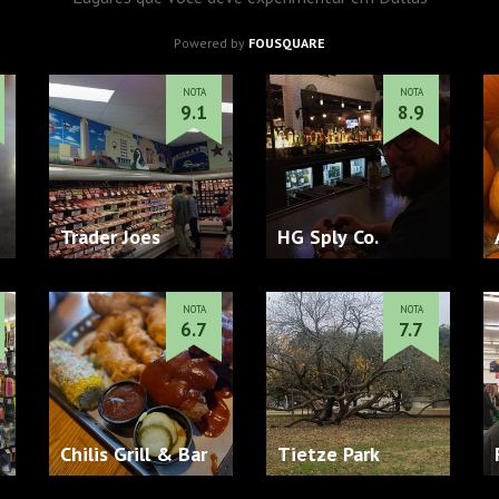
Powered by
FOUSQUARE
NOTA
NOTA
9.1
8.9
Trader Joes
HG Sply Co.
NOTA
NOTA
6.7
7.7
Chilis Grill & Bar
Tietze Park