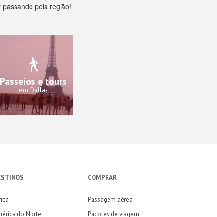
r passando pela região!
Passeios e tours
em Dallas
ESTINOS
COMPRAR
rica
Passagem aérea
érica do Norte
Pacotes de viagem