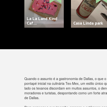
La La Land Kind
Caf…
Casa Linda park
Quando o assunto é a gastronomia de Dallas, o que o t
pontapé inicial na culinária Tex-Mex, um estilo únic
lado os texanos discordam em muitos assuntos, o deno
moradores e turistas, despontando como um forte atr
de Dallas.