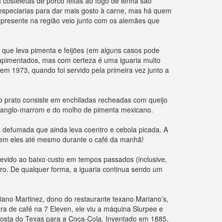
 costeletas de porco feitas ao fogo de lenha são
especiarias para dar mais gosto à carne, mas há quem
 presente na região veio junto com os alemães que
 que leva pimenta e feijões (em alguns casos pode
apimentados, mas com certeza é uma iguaria muito
m 1973, quando foi servido pela primeira vez junto a
 o prato consiste em enchiladas recheadas com queijo
ho anglo-marrom e do molho de pimenta mexicano.
 defumada que ainda leva coentro e cebola picada. A
mem eles até mesmo durante o café da manhã!
evido ao baixo custo em tempos passados (inclusive,
ro. De qualquer forma, a iguaria continua sendo um
iano Martinez, dono do restaurante texano Mariano’s,
a de café na 7 Eleven, ele viu a máquina Slurpee e
osta do Texas para a Coca-Cola. Inventado em 1885,