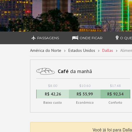
PASSAGENS
ONDE FICAR
O QUE
América do Norte
Estados Unidos
Dallas
Alimen
Café
da manhã
$8.00
$10.60
$17.48
R$ 42,26
R$ 55,99
R$ 92,34
Baixo custo
Econômico
Conforto
Você já foi para Dal