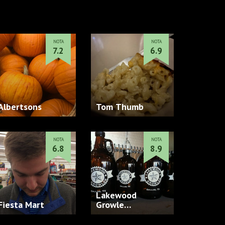
NOTA
NOTA
7.2
6.9
Albertsons
Tom Thumb
NOTA
NOTA
6.8
8.9
Lakewood
Fiesta Mart
Growle…