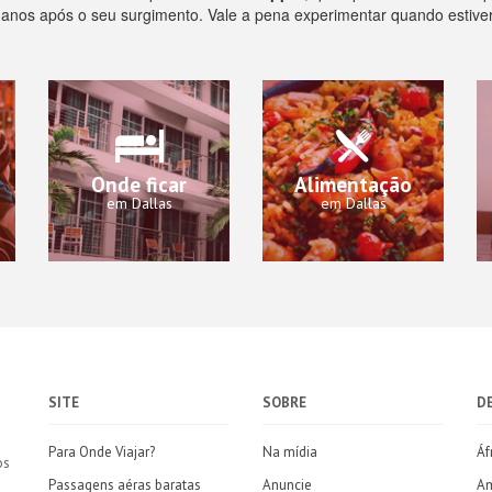
0 anos após o seu surgimento. Vale a pena experimentar quando estive
Onde ficar
Alimentação
em Dallas
em Dallas
SITE
SOBRE
D
Para Onde Viajar?
Na mídia
Áf
os
Passagens aéras baratas
Anuncie
Am