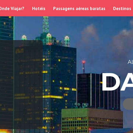
Onde Viajar?
Hotéis
Passagens aéreas baratas
Destinos
A
D