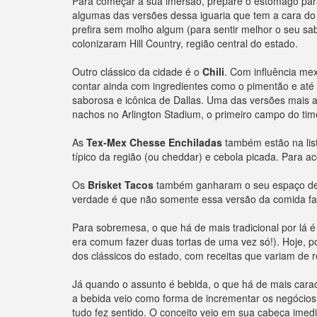
Para começar a sua imersão, prepare o estômago p
algumas das versões dessa iguaria que tem a cara do
prefira sem molho algum (para sentir melhor o seu sa
colonizaram Hill Country, região central do estado.
Outro clássico da cidade é o
Chili
. Com influência me
contar ainda com ingredientes como o pimentão e at
saborosa e icônica de Dallas. Uma das versões mais 
nachos no Arlington Stadium, o primeiro campo do tim
As
Tex-Mex Chesse Enchiladas
também estão na list
típico da região (ou cheddar) e cebola picada. Para
Os
Brisket Tacos
também ganharam o seu espaço dentr
verdade é que não somente essa versão da comida fa
Para sobremesa, o que há de mais tradicional por lá 
era comum fazer duas tortas de uma vez só!). Hoje, p
dos clássicos do estado, com receitas que variam de r
Já quando o assunto é bebida, o que há de mais carac
a bebida veio como forma de incrementar os negócios 
tudo fez sentido. O conceito veio em sua cabeça ime