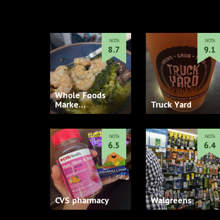
NOTA
NOTA
8.7
9.1
Whole Foods
Marke…
Truck Yard
NOTA
NOTA
6.5
6.4
CVS pharmacy
Walgreens