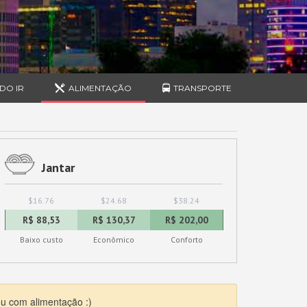
DO IR
ALIMENTAÇÃO
TRANSPORTE
Jantar
$16.76
$24.68
$38.24
R$ 88,53
R$ 130,37
R$ 202,00
Baixo custo
Econômico
Conforto
u com alimentação :)