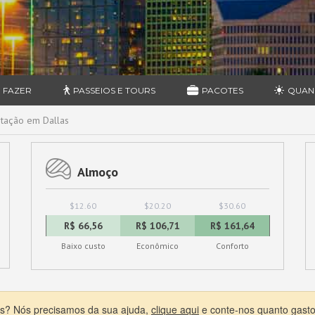
 FAZER
PASSEIOS E TOURS
PACOTES
QUAN
tação em Dallas
Almoço
$12.60
$20.20
$30.60
R$ 66,56
R$ 106,71
R$ 161,64
Baixo custo
Econômico
Conforto
las? Nós precisamos da sua ajuda,
clique aqui
e conte-nos quanto gasto