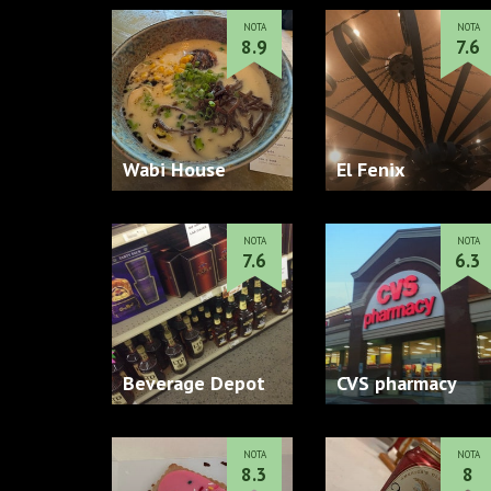
NOTA
NOTA
8.9
7.6
Wabi House
El Fenix
NOTA
NOTA
7.6
6.3
Beverage Depot
CVS pharmacy
NOTA
NOTA
8.3
8