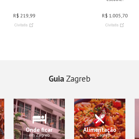
R$ 219,99
R$ 1.005,70
Civitatis
Civitatis
Guia
Zagreb
Onde ficar
Alimentação
em Zagreb
em Zagreb