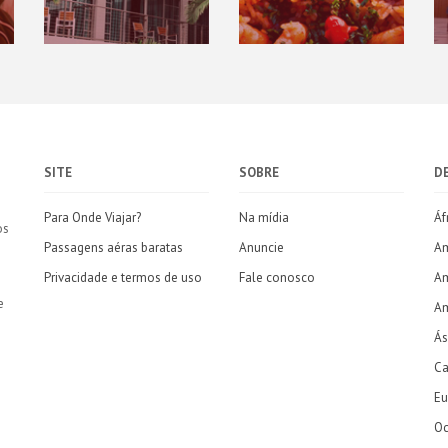
SITE
SOBRE
D
Para Onde Viajar?
Na mídia
Áf
os
Passagens aéras baratas
Anuncie
Am
Privacidade e termos de uso
Fale conosco
Am
e
Am
Ás
Ca
Eu
Oc