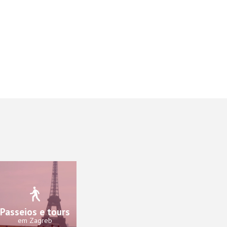
Passeios e tours
em Zagreb