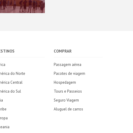
ESTINOS
COMPRAR
rica
Passagem aérea
érica do Norte
Pacotes de viagem
érica Central
Hospedagem
érica do Sul
Tours e Passeios
ia
Seguro Viagem
ribe
Aluguel de carros
ropa
eania