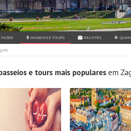
 FAZER
PASSEIOS E TOURS
PACOTES
QUAN
agreb
passeios e tours mais populares
em Zag