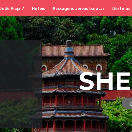
Onde Viajar?
Hotéis
Passagens aéreas baratas
Destinos
Q
SH