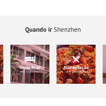
Quando ir
Shenzhen
Onde ficar
Alimentação
em Shenzhen
em Shenzhen