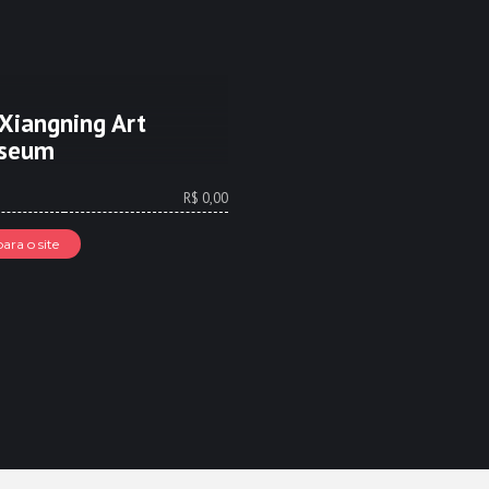
Xiangning Art
seum
R$ 0,00
para o site