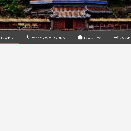
 FAZER
PASSEIOS E TOURS
PACOTES
QUAN