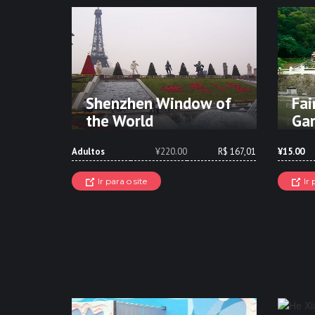
Shenzhen Window of
Fai
the World
Ga
Adultos
¥220.00
R$ 167,01
¥15.00
Ir para o site
Ir 