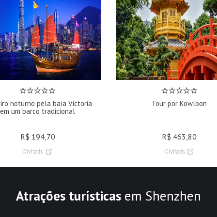
iro noturno pela baía Victoria
Tour por Kowloon
em um barco tradicional
R$ 194,70
R$ 463,80
Civitatis
Civitatis
Atrações turísticas
em Shenzhen