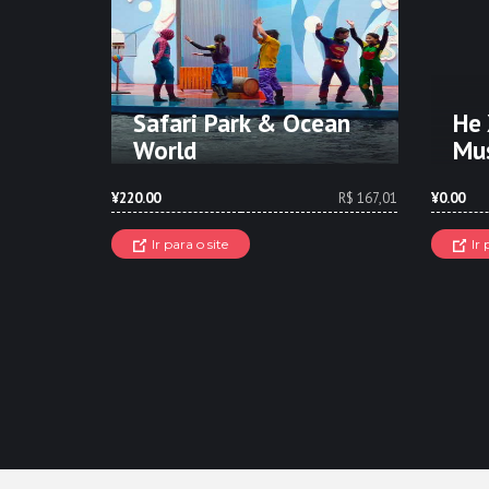
Safari Park & Ocean
He 
World
Mu
¥220.00
R$ 167,01
¥0.00
Ir para o site
Ir 