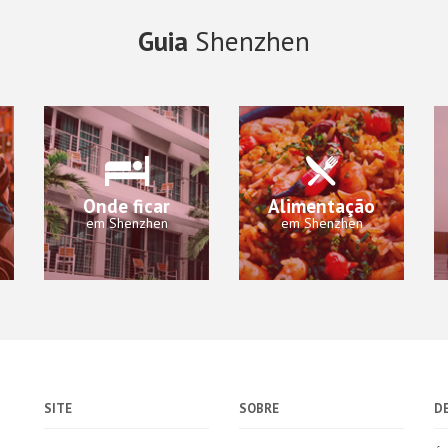
Guia
Shenzhen
Onde ficar
Alimentação
em Shenzhen
em Shenzhen
SITE
SOBRE
D