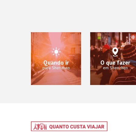
Quando ir
O que fazer
para Shenzhen
em Shenzhen