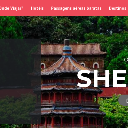
Onde Viajar?
Hotéis
Passagens aéreas baratas
Destinos
O
SH