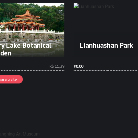
ry Lake Botanical
Lianhuashan Park
rden
R$ 11,39
¥0.00
para o site