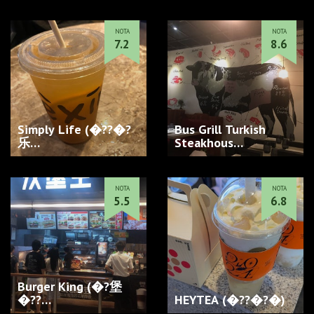
NOTA
NOTA
7.2
8.6
Simply Life (�??�?
Bus Grill Turkish
乐…
Steakhous…
NOTA
NOTA
5.5
6.8
Burger King (�?堡
�??…
HEYTEA (�??�?�)