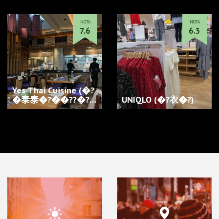
�??�?�??…
NOTA
NOTA
7.6
6.3
Yes Thai Cuisine (�?
�泰泰�?��??�?…
UNIQLO (�?衣�?)