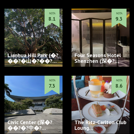
NOTA
NOTA
8.1
9.3
Lianhua Hill Park (�?
Four Seasons Hotel
��?�山�?��?
Shenzhen (深�?
�…
��??季�??�?…
NOTA
NOTA
7.3
8.6
Civic Center (深�?
The Ritz-Carlton Club
��?�?中�?…
Loung…