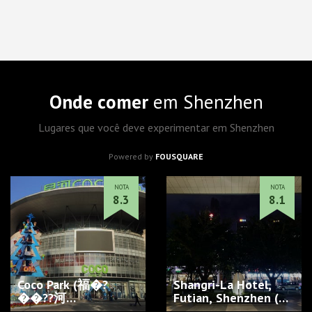
Onde comer
em Shenzhen
Lugares que você deve experimentar em Shenzhen
Powered by
FOUSQUARE
NOTA
NOTA
8.3
8.1
Coco Park (福�?
Shangri-La Hotel,
��??河…
Futian, Shenzhen (深
�?�福�?��?格