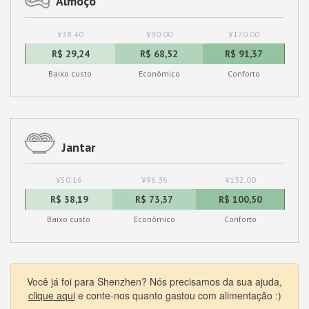
Almoço
¥38.40
¥90.00
¥120.00
R$ 29,24
R$ 68,52
R$ 91,37
Baixo custo
Econômico
Conforto
Jantar
¥50.16
¥96.36
¥132.00
R$ 38,19
R$ 73,37
R$ 100,50
Baixo custo
Econômico
Conforto
Você já foi para Shenzhen? Nós precisamos da sua ajuda,
clique aqui
e conte-nos quanto gastou com alimentação :)