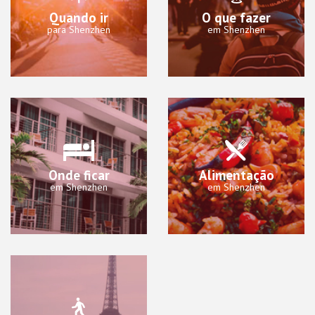
Quando ir
O que fazer
para Shenzhen
em Shenzhen
Onde ficar
Alimentação
em Shenzhen
em Shenzhen