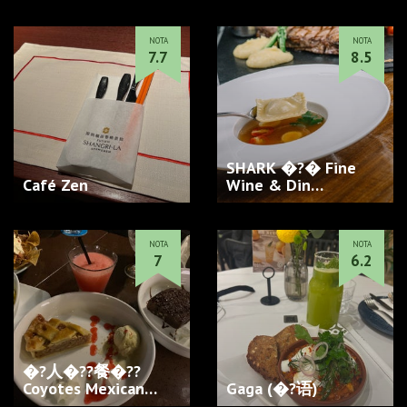
NOTA
NOTA
7.7
8.5
SHARK �?� Fine
Café Zen
Wine & Din…
NOTA
NOTA
7
6.2
�?人�??餐�??
Coyotes Mexican
Gaga (�?语)
Cantin…