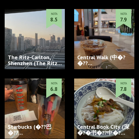
�??�??大�??�?…
NOTA
NOTA
8.5
7.9
The Ritz-Carlton,
Central Walk (中�?
Shenzhen (The Ritz-
�??…
Carlton, Shenzhen 深
�?��??河丽�?�
卡�?顿�??�?…
NOTA
NOTA
6.8
7.8
Starbucks (�??巴
Central Book City (深
�??…
�?�书�??中�?
�??…