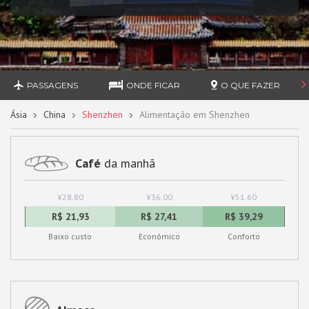
PASSAGENS
ONDE FICAR
O QUE FAZER
Ásia
China
Shenzhen
Alimentação em Shenzhen
Café
da manhã
¥28.80
¥36.00
¥51.60
R$ 21,93
R$ 27,41
R$ 39,29
Baixo custo
Econômico
Conforto