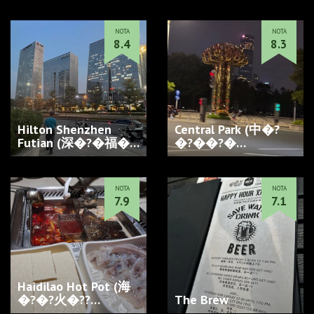
NOTA
NOTA
8.4
8.3
Hilton Shenzhen
Central Park (中�?
Futian (深�?�福�?
�?��?�…
��?�?顿…
NOTA
NOTA
7.9
7.1
Haidilao Hot Pot (海
�?�?火�??…
The Brew