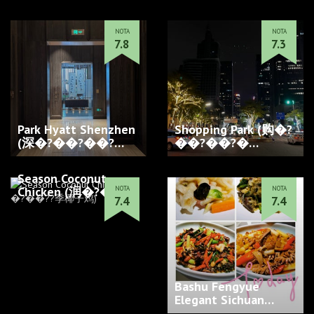
NOTA
NOTA
7.8
7.3
Park Hyatt Shenzhen
Shopping Park (购�?
(深�?��?��?
��?��?�…
��??�?…
Season Coconut
Chicken (润�?��??
NOTA
NOTA
7.4
7.4
季椰子鸡…
Bashu Fengyue
Elegant Sichuan
(Elegant Sichuan 巴