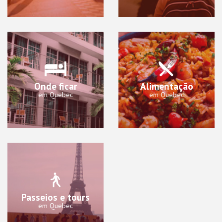
Onde ficar
Alimentação
em Quebec
em Quebec
Passeios e tours
em Quebec