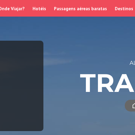
Onde Viajar?
Hotéis
Passagens aéreas baratas
Destinos
A
TR