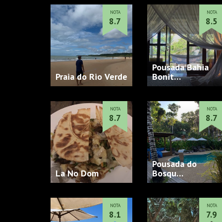
NOTA
NOTA
8.7
8.5
Pousada Bahia
Praia do Rio Verde
Bonit…
NOTA
NOTA
8.7
8.7
Pousada do
La No Dom
Bosqu…
NOTA
NOTA
8.1
7.9