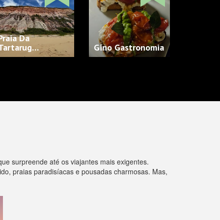
Praia Da
Tartarug…
Gino Gastronomia
que surpreende até os viajantes mais exigentes.
rido, praias paradisíacas e pousadas charmosas. Mas,