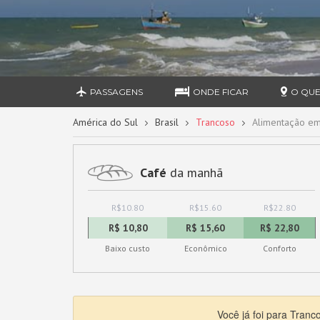
PASSAGENS
ONDE FICAR
O QUE
América do Sul
Brasil
Trancoso
Alimentação em
Café
da manhã
R$10.80
R$15.60
R$22.80
R$ 10,80
R$ 15,60
R$ 22,80
Baixo custo
Econômico
Conforto
Você já foi para Tran