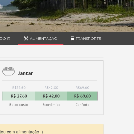
DO IR
ALIMENTAÇÃO
TRANSPORTE
Jantar
R$27.60
R$42.00
R$69.60
R$ 27,60
R$ 42,00
R$ 69,60
Baixo custo
Econômico
Conforto
tou com alimentação :)