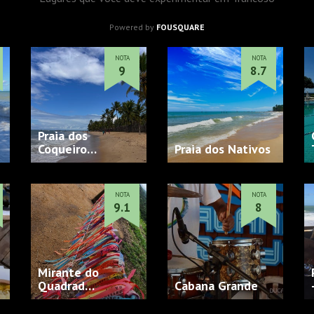
Powered by
FOUSQUARE
NOTA
NOTA
9
8.7
Praia dos
Coqueiro…
Praia dos Nativos
NOTA
NOTA
9.1
8
Mirante do
Quadrad…
Cabana Grande