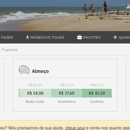
 FAZER
PASSEIOS E TOURS
PACOTES
QUAN
 Trancoso
Almoço
R$18.00
R$27.60
R$43.20
R$ 18,00
R$ 27,60
R$ 43,20
Baixo custo
Econômico
Conforto
coso? Nós precisamos da sua ajuda,
clique aqui
e conte-nos quanto gas