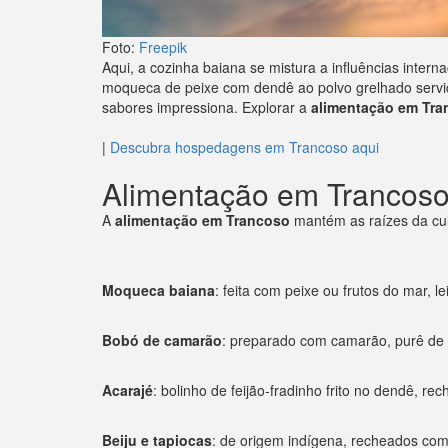
Foto:
Freepik
Aqui, a cozinha baiana se mistura a influências inter
moqueca de peixe com dendê ao polvo grelhado servid
sabores impressiona. Explorar a
alimentação em Tra
|
Descubra hospedagens em Trancoso aqui
Alimentação em Trancoso:
A
alimentação em Trancoso
mantém as raízes da culi
Moqueca baiana
: feita com peixe ou frutos do mar, 
Bobó de camarão
: preparado com camarão, purê de a
Acarajé
: bolinho de feijão-fradinho frito no dendê, 
Beiju e tapiocas
: de origem indígena, recheados com