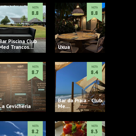
NOTA
NOTA
8.8
8.8
Bar Piscina Club
Med Trancos…
Uxua
NOTA
NOTA
8.7
8.4
Bar da Praia - Club
La Cevicheria
Me…
NOTA
NOTA
8.2
8.3