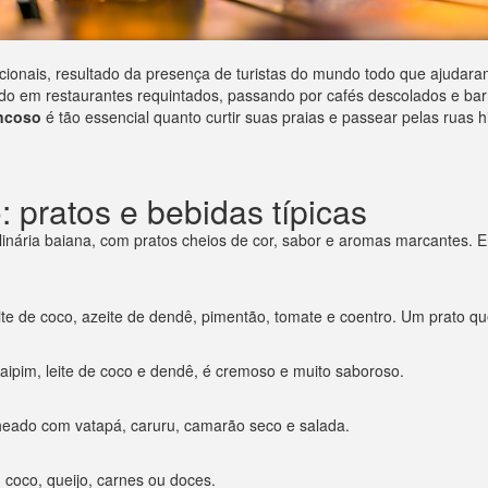
nacionais, resultado da presença de turistas do mundo todo que ajudar
o em restaurantes requintados, passando por cafés descolados e barr
ncoso
é tão essencial quanto curtir suas praias e passear pelas ruas hi
 pratos e bebidas típicas
nária baiana, com pratos cheios de cor, sabor e aromas marcantes. En
leite de coco, azeite de dendê, pimentão, tomate e coentro. Um prato q
ipim, leite de coco e dendê, é cremoso e muito saboroso.
recheado com vatapá, caruru, camarão seco e salada.
 coco, queijo, carnes ou doces.