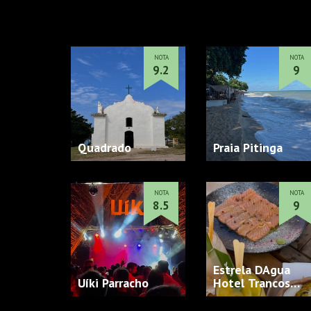
NOTA
NOTA
9.2
9
Quadrado
Praia Pitinga
NOTA
NOTA
8.5
9
Estrela DAgua
Uíki Parracho
Hotel Trancos…