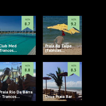
NOTA
NOTA
8.7
9.2
Club Med
Praia do Taipe
Trancos…
(falésias…
NOTA
NOTA
8.8
8.3
Praia Rio Da Barra
- Trancos…
Uxua Praia Bar