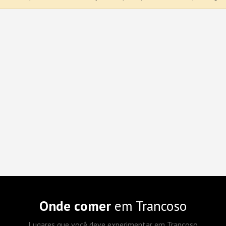
Onde comer
em Trancoso
Lugares que você deve experimentar em Trancoso