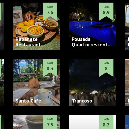
NOTA
NOTA
7.6
8.9
Rabanete
Pousada
Restaurant…
Quartocrescent…
NOTA
NOTA
8.3
8
Santo Café
Trancoso
NOTA
NOTA
7.5
8.2