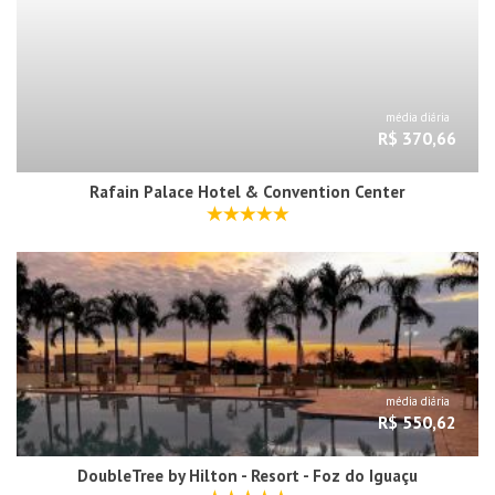
média diária
R$ 370,66
Rafain Palace Hotel & Convention Center
média diária
R$ 550,62
DoubleTree by Hilton - Resort - Foz do Iguaçu