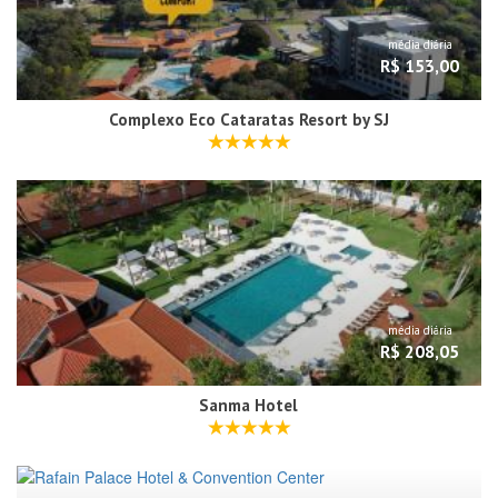
média diária
R$ 153,00
Complexo Eco Cataratas Resort by SJ
média diária
R$ 208,05
Sanma Hotel