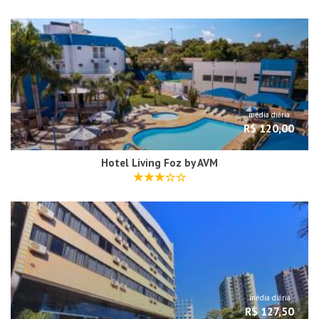
média diária
R$ 120,00
Hotel Living Foz by AVM
média diária
R$ 127,50