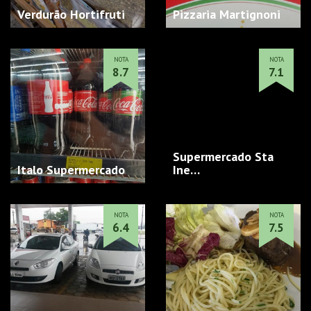
Verdurão Hortifruti
Pizzaria Martignoni
NOTA
NOTA
8.7
7.1
Supermercado Sta
Italo Supermercado
Ine…
NOTA
NOTA
6.4
7.5