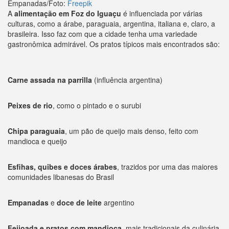
Empanadas/Foto:
Freepik
A
alimentação em Foz do Iguaçu
é influenciada por várias
culturas, como a árabe, paraguaia, argentina, italiana e, claro, a
brasileira. Isso faz com que a cidade tenha uma variedade
gastronômica admirável. Os pratos típicos mais encontrados são:
Carne assada na parrilla
(influência argentina)
Peixes de rio
, como o pintado e o surubi
Chipa paraguaia
, um pão de queijo mais denso, feito com
mandioca e queijo
Esfihas, quibes e doces árabes
, trazidos por uma das maiores
comunidades libanesas do Brasil
Empanadas
e
doce de leite
argentino
Feijoada e pratos com mandioca
, mais tradicionais da culinária