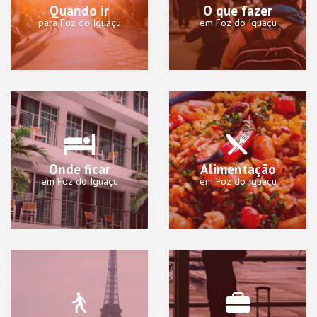
Quando ir
O que fazer
para Foz do Iguaçu
em Foz do Iguaçu
Onde ficar
Alimentação
em Foz do Iguaçu
em Foz do Iguaçu