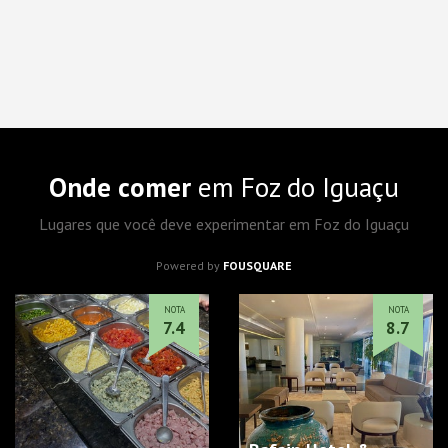
Onde comer
em Foz do Iguaçu
Lugares que você deve experimentar em Foz do Iguaçu
Powered by
FOUSQUARE
NOTA
NOTA
7.4
8.7