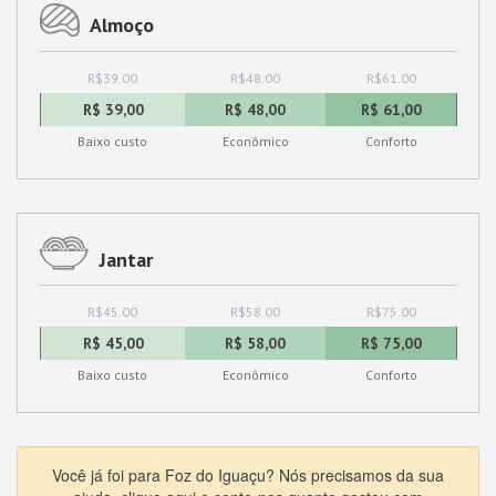
Almoço
R$39.00
R$48.00
R$61.00
R$ 39,00
R$ 48,00
R$ 61,00
Baixo custo
Econômico
Conforto
Jantar
R$45.00
R$58.00
R$75.00
R$ 45,00
R$ 58,00
R$ 75,00
Baixo custo
Econômico
Conforto
Você já foi para Foz do Iguaçu? Nós precisamos da sua