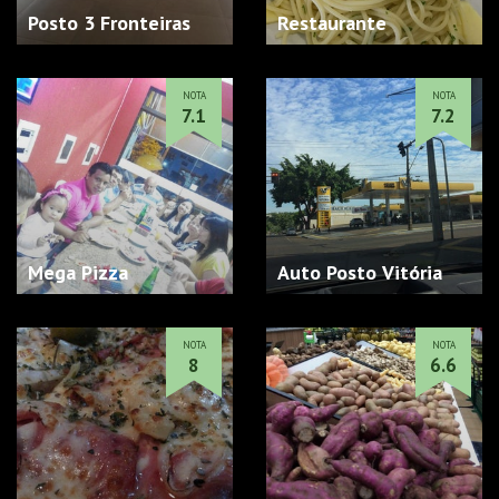
Posto 3 Fronteiras
Restaurante
NOTA
NOTA
7.1
7.2
Mega Pizza
Auto Posto Vitória
NOTA
NOTA
8
6.6