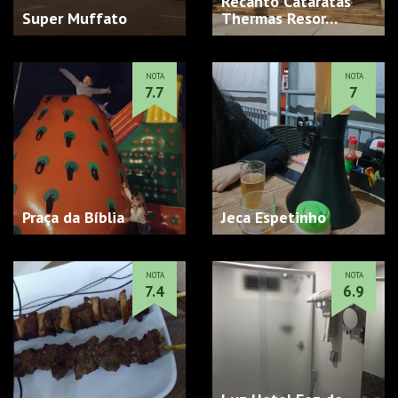
Recanto Cataratas
Super Muffato
Thermas Resor…
NOTA
NOTA
7.7
7
Praça da Bíblia
Jeca Espetinho
NOTA
NOTA
7.4
6.9