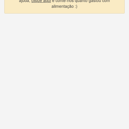
ajuda,
clique aqui
e conte-nos quanto gastou com
alimentação :)