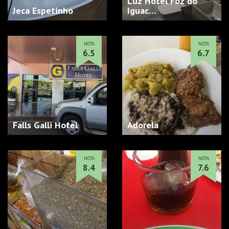
Luz Hotel Foz do
Jeca Espetinho
Iguac…
NOTA
NOTA
6.5
6.7
Falls Galli Hotel
Adorela
NOTA
NOTA
8.4
7.6