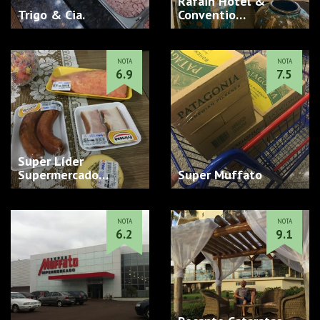
Rafain Hotel &
Trigo & Cia.
Conventio…
NOTA
NOTA
6.9
7.5
Super Líder
Supermercado…
Super Muffato
NOTA
NOTA
6.2
9.1