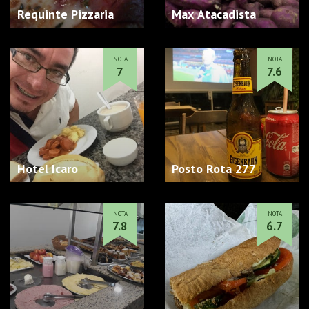
Requinte Pizzaria
Max Atacadista
NOTA
NOTA
7
7.6
Hotel Icaro
Posto Rota 277
NOTA
NOTA
7.8
6.7