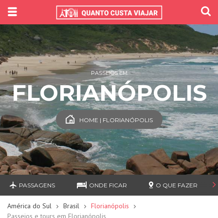
PASSEIOS EM
FLORIANÓPOLIS
HOME | FLORIANÓPOLIS
PASSAGENS
ONDE FICAR
O QUE FAZER
América do Sul
Brasil
Florianópolis
Passeios e tours em Florianópolis