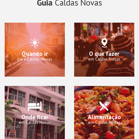
Guia
Caldas Novas
Quando ir
O que fazer
para Caldas Novas
em Caldas Novas
Onde ficar
Alimentação
em Caldas Novas
em Caldas Novas