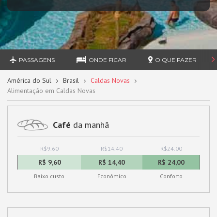
PASSAGENS
ONDE FICAR
O QUE FAZER
América do Sul
Brasil
Caldas Novas
Alimentação em Caldas Novas
Café
da manhã
R$9.60
R$14.40
R$24.00
R$ 9,60
R$ 14,40
R$ 24,00
Baixo custo
Econômico
Conforto