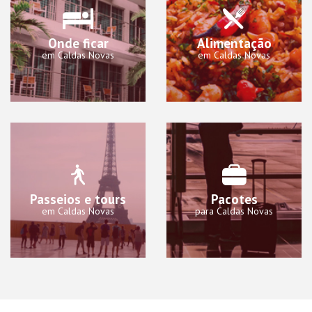
Onde ficar
Alimentação
em Caldas Novas
em Caldas Novas
Passeios e tours
Pacotes
em Caldas Novas
para Caldas Novas