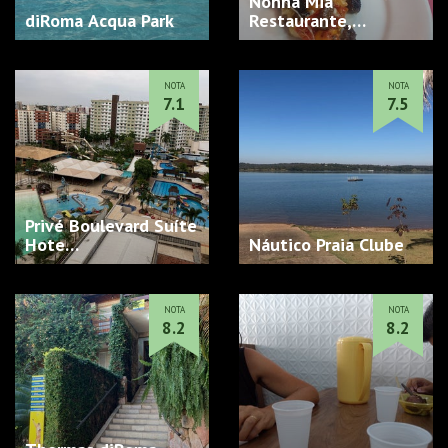
Nonna Mia
diRoma Acqua Park
Restaurante,
Galeteria e Pizzari…
NOTA
NOTA
7.1
7.5
Privé Boulevard Suíte
Hote…
Náutico Praia Clube
NOTA
NOTA
8.2
8.2