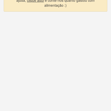
ajuda,
clique aqui
e conte-nos quanto gastou com
alimentação :)