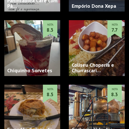
Panificadora Café com
Pã…
Empório Dona Xepa
NOTA
NOTA
8.3
7.7
Coliseu Choperia e
Chiquinho Sorvetes
Churrascari…
NOTA
NOTA
8.5
8.3