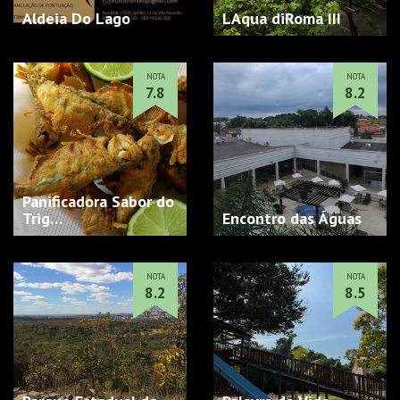
Aldeia Do Lago
LAqua diRoma III
NOTA
NOTA
7.8
8.2
Panificadora Sabor do
Trig…
Encontro das Águas
NOTA
NOTA
8.2
8.5