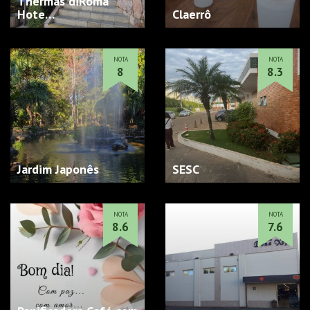
Thermas diRoma
Hote…
Claerrô
NOTA
NOTA
8
8.3
Jardim Japonês
SESC
NOTA
NOTA
8.6
7.6