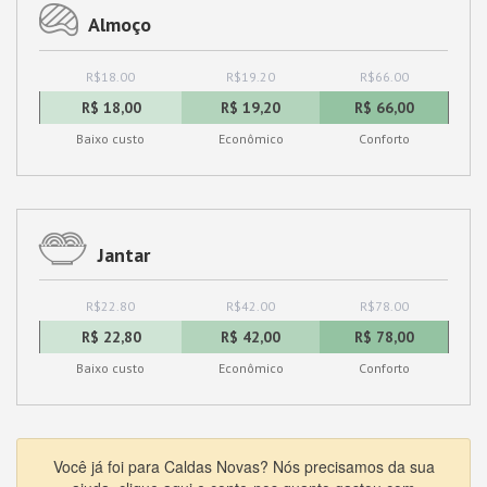
Almoço
R$18.00
R$19.20
R$66.00
R$ 18,00
R$ 19,20
R$ 66,00
Baixo custo
Econômico
Conforto
Jantar
R$22.80
R$42.00
R$78.00
R$ 22,80
R$ 42,00
R$ 78,00
Baixo custo
Econômico
Conforto
Você já foi para Caldas Novas? Nós precisamos da sua