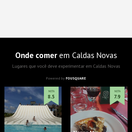
Onde comer
em Caldas Novas
Lugares que você deve experimentar em Caldas Novas
Powered by
FOUSQUARE
NOTA
NOTA
8.5
7.9