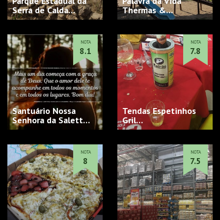
Parque Estadual da
Palavra da Vida
Serra de Calda…
Thermas &
Conference Cente…
NOTA
NOTA
8.1
7.8
Santuário Nossa
Tendas Espetinhos
Senhora da Salett…
Gril…
NOTA
NOTA
8
7.5