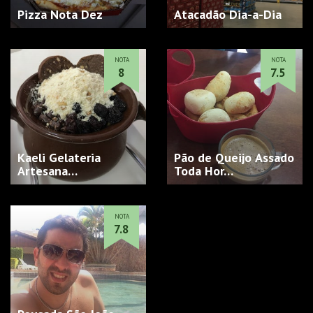
Pizza Nota Dez
Atacadão Dia-a-Dia
NOTA
NOTA
8
7.5
Kaeli Gelateria
Pão de Queijo Assado
Artesana…
Toda Hor…
NOTA
7.8