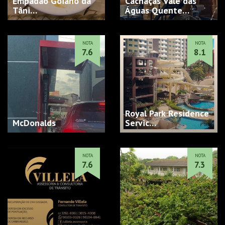
Empadão Goiano da
Cachaças Vale das
Tâni…
Águas Quente…
NOTA
NOTA
7.6
8.1
Royal Park Residence
McDonalds
Servic…
NOTA
NOTA
7.6
7.3