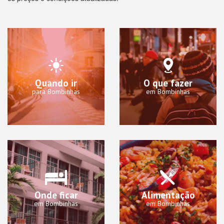
Quando ir
O que fazer
para Bombinhas
em Bombinhas
Onde ficar
Alimentação
em Bombinhas
em Bombinhas