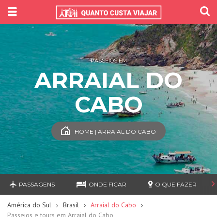
PASSEIOS EM
ARRAIAL DO
CABO
HOME | ARRAIAL DO CABO
PASSAGENS
ONDE FICAR
O QUE FAZER
América do Sul
Brasil
Arraial do Cabo
Passeios e tours em Arraial do Cabo