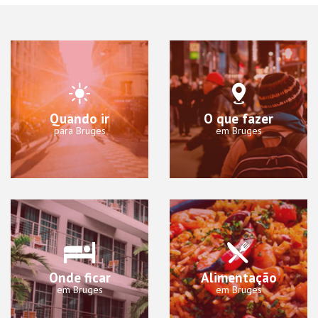
Quando ir
O que fazer
para Bruges
em Bruges
Onde ficar
Alimentação
em Bruges
em Bruges