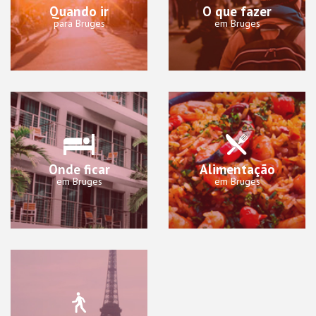
Quando ir
O que fazer
para Bruges
em Bruges
Onde ficar
Alimentação
em Bruges
em Bruges