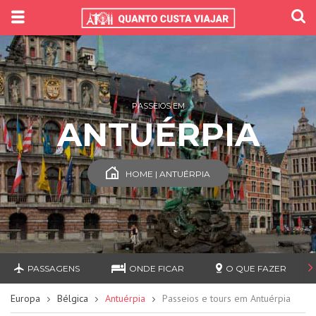
PASSEIOS EM
ANTUÉRPIA
HOME | ANTUÉRPIA
PASSAGENS
ONDE FICAR
O QUE FAZER
Europa
Bélgica
Antuérpia
Passeios e tours em Antuérpia