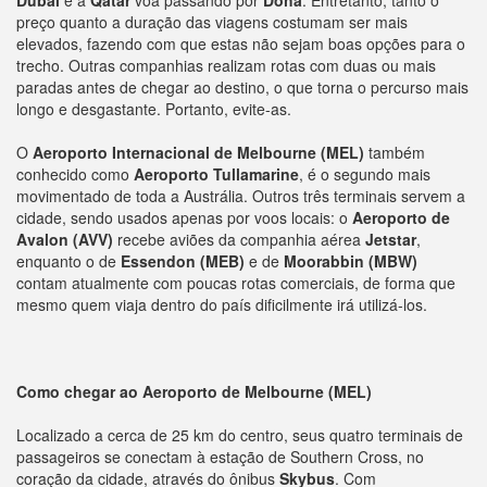
Dubai
e a
Qatar
voa passando por
Doha
. Entretanto, tanto o
preço quanto a duração das viagens costumam ser mais
elevados, fazendo com que estas não sejam boas opções para o
trecho. Outras companhias realizam rotas com duas ou mais
paradas antes de chegar ao destino, o que torna o percurso mais
longo e desgastante. Portanto, evite-as.
O
Aeroporto Internacional de Melbourne (MEL)
também
conhecido como
Aeroporto Tullamarine
, é o segundo mais
movimentado de toda a Austrália. Outros três terminais servem a
cidade, sendo usados apenas por voos locais: o
Aeroporto de
Avalon (AVV)
recebe aviões da companhia aérea
Jetstar
,
enquanto o de
Essendon (MEB)
e de
Moorabbin (MBW)
contam atualmente com poucas rotas comerciais, de forma que
mesmo quem viaja dentro do país dificilmente irá utilizá-los.
Como chegar ao Aeroporto de Melbourne (MEL)
Localizado a cerca de 25 km do centro, seus quatro terminais de
passageiros se conectam à estação de Southern Cross, no
coração da cidade, através do ônibus
Skybus
. Com