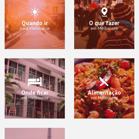
Quando ir
O que fazer
para Melbourne
em Melbourne
Onde ficar
Alimentação
em Melbourne
em Melbourne