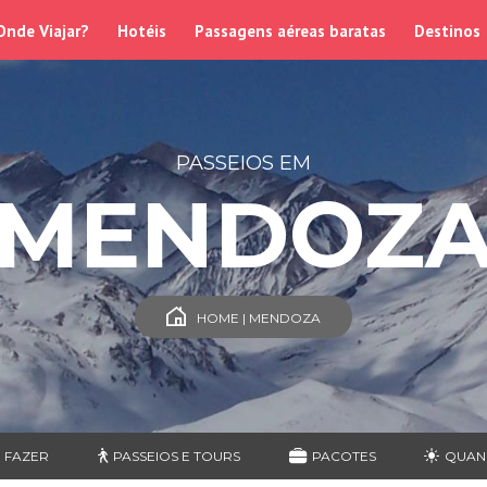
Onde Viajar?
Hotéis
Passagens aéreas baratas
Destinos
PASSEIOS EM
MENDOZ
HOME | MENDOZA
 FAZER
PASSEIOS E TOURS
PACOTES
QUAN