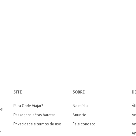
SITE
SOBRE
D
Para Onde Viajar?
Na mídia
Áf
os
Passagens aéras baratas
Anuncie
Am
Privacidade e termos de uso
Fale conosco
Am
e
Am