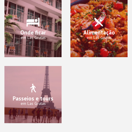
Onde ficar
Alimentação
em Las Grutas
em Las Grutas
Passeios e tours
em Las Grutas