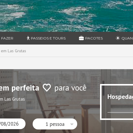
 FAZER
PASSEIOS E TOURS
PACOTES
QUAN
 em Las Grutas
em perfeita
para você
Hospeda
m Las Grutas
1 pessoa