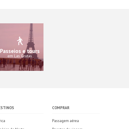
Passeios e tours
em Las Grutas
ESTINOS
COMPRAR
rica
Passagem aérea