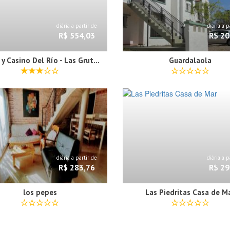
diária a partir de
diária a p
R$ 554,03
R$ 20
Hotel y Casino Del Río - Las Grutas
Guardalaola
diária a partir de
diária a p
R$ 283,76
R$ 29
los pepes
Las Piedritas Casa de M