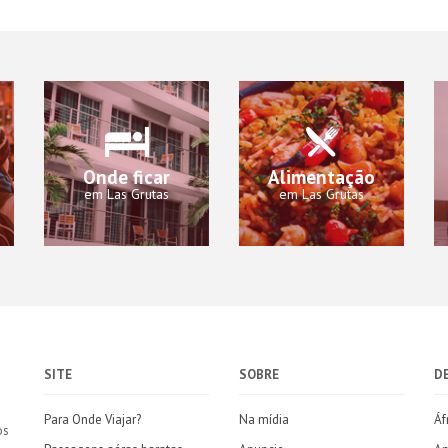
Onde ficar
Alimentação
em Las Grutas
em Las Grutas
SITE
SOBRE
D
Para Onde Viajar?
Na mídia
Áf
os