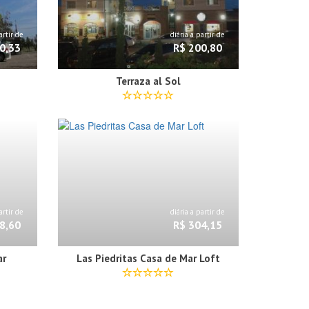
artir de
diária a partir de
0,33
R$ 200,80
Terraza al Sol
artir de
diária a partir de
8,60
R$ 304,15
ar
Las Piedritas Casa de Mar Loft