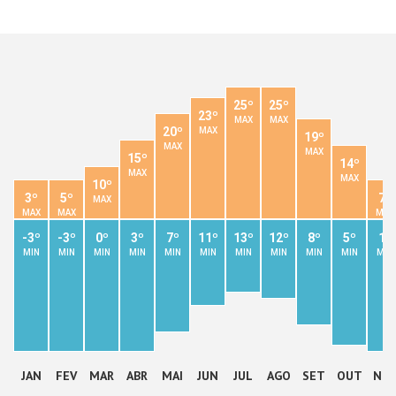
25º
25º
23º
MAX
MAX
20º
MAX
19º
MAX
MAX
15º
14º
MAX
MAX
10º
3º
5º
7º
MAX
MAX
MAX
MAX
-3º
-3º
0º
3º
7º
11º
13º
12º
8º
5º
1º
MIN
MIN
MIN
MIN
MIN
MIN
MIN
MIN
MIN
MIN
MIN
JAN
FEV
MAR
ABR
MAI
JUN
JUL
AGO
SET
OUT
NO