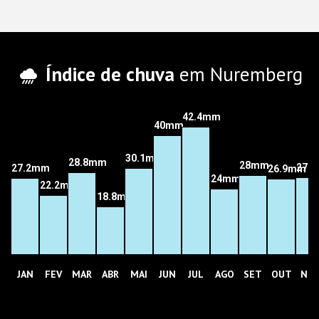
Índice de chuva
em Nuremberg
42.4mm
40mm
30.1mm
28.8mm
28mm
27.
27.2mm
26.9mm
24mm
22.2mm
18.8mm
JAN
FEV
MAR
ABR
MAI
JUN
JUL
AGO
SET
OUT
NO