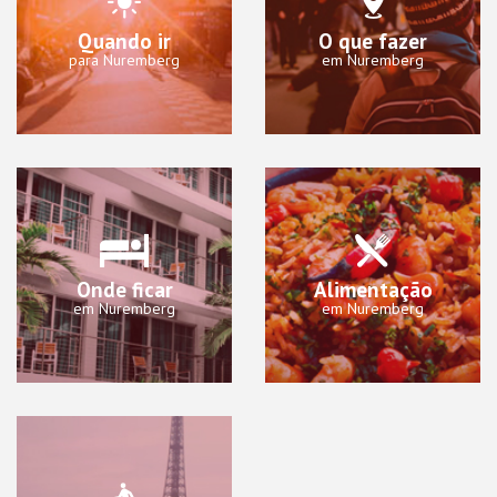
Quando ir
O que fazer
para Nuremberg
em Nuremberg
Onde ficar
Alimentação
em Nuremberg
em Nuremberg