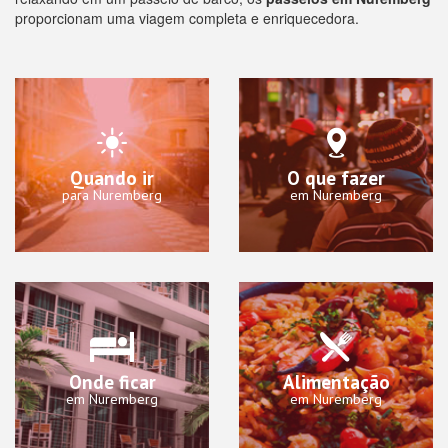
proporcionam uma viagem completa e enriquecedora.
Quando ir
O que fazer
para Nuremberg
em Nuremberg
Onde ficar
Alimentação
em Nuremberg
em Nuremberg