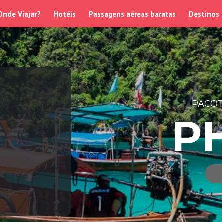
Onde Viajar?
Hotéis
Passagens aéreas baratas
Destinos
PACOT
PH