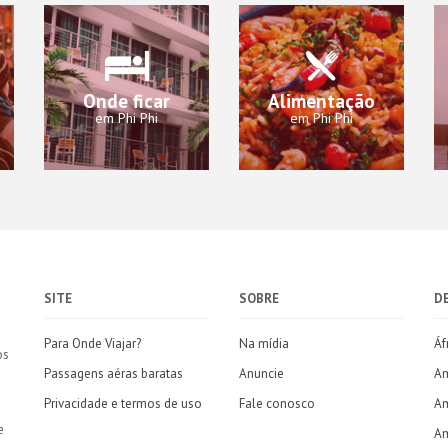
Onde ficar
Alimentação
em Phi Phi
em Phi Phi
SITE
SOBRE
D
Para Onde Viajar?
Na mídia
Áf
os
Passagens aéras baratas
Anuncie
Am
Privacidade e termos de uso
Fale conosco
Am
e
Am