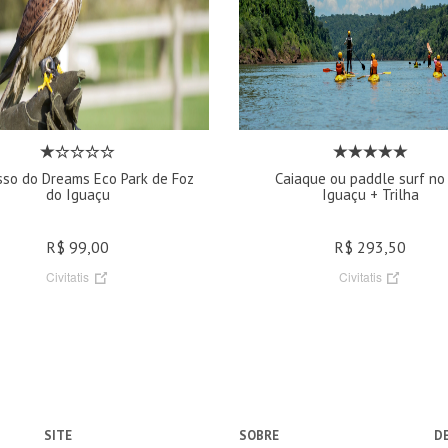
sso do Dreams Eco Park de Foz
Caiaque ou paddle surf no 
do Iguaçu
Iguaçu + Trilha
R$ 99,00
R$ 293,50
Civitatis
Civitatis
SITE
SOBRE
D