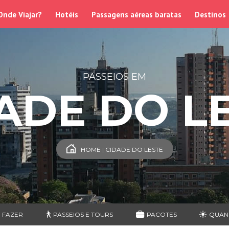
Onde Viajar?
Hotéis
Passagens aéreas baratas
Destinos
PASSEIOS EM
ADE DO L
HOME | CIDADE DO LESTE
 FAZER
PASSEIOS E TOURS
PACOTES
QUAN