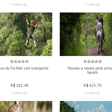
Civitatis
Civitatis
sso do Fly Park com transporte
Passeio a cavalo pela selv
Iguazú
R$ 182,40
R$ 625,70
Civitatis
Civitatis