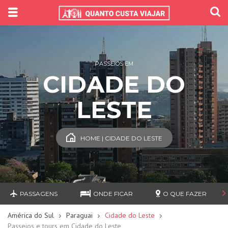
PASSEIOS EM
CIDADE DO
LESTE
HOME | CIDADE DO LESTE
PASSAGENS
ONDE FICAR
O QUE FAZER
América do Sul
Paraguai
Cidade do Leste
Passeios e tours em Cidade do Leste