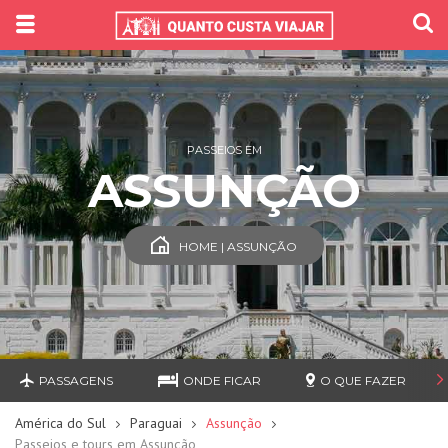
PASSEIOS EM
ASSUNÇÃO
HOME | ASSUNÇÃO
PASSAGENS
ONDE FICAR
O QUE FAZER
América do Sul
Paraguai
Assunção
Passeios e tours em Assunção