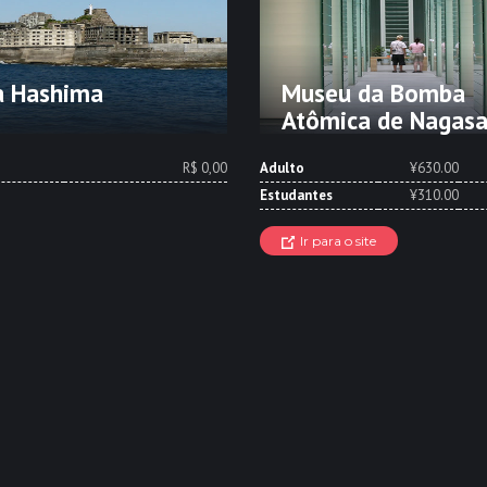
a Hashima
Museu da Bomba
Atômica de Nagasa
R$ 0,00
Adulto
¥630.00
Estudantes
¥310.00
Ir para o site