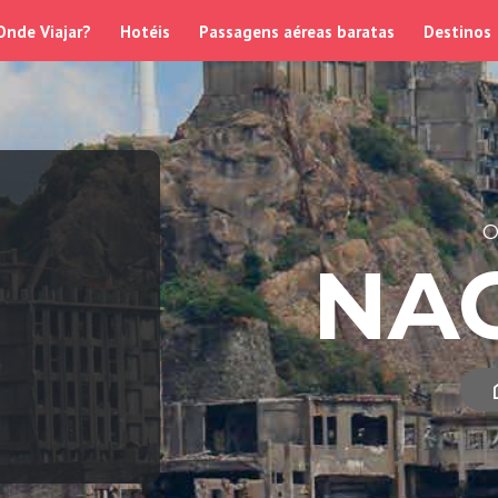
Onde Viajar?
Hotéis
Passagens aéreas baratas
Destinos
O
NA