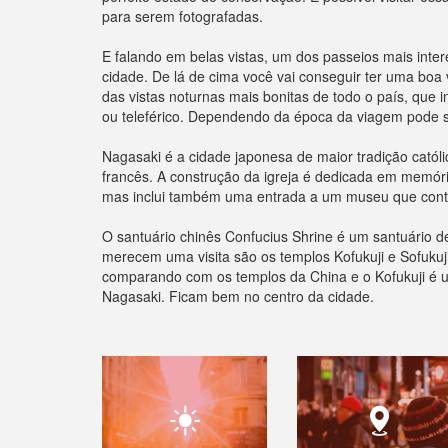
para serem fotografadas.
E falando em belas vistas, um dos passeios mais int
cidade. De lá de cima você vai conseguir ter uma boa v
das vistas noturnas mais bonitas de todo o país, que i
ou teleférico. Dependendo da época da viagem pode se
Nagasaki é a cidade japonesa de maior tradição católi
francês. A construção da igreja é dedicada em memóri
mas inclui também uma entrada a um museu que conta 
O santuário chinês Confucius Shrine é um santuário 
merecem uma visita são os templos Kofukuji e Sofuku
comparando com os templos da China e o Kofukuji é u
Nagasaki. Ficam bem no centro da cidade.