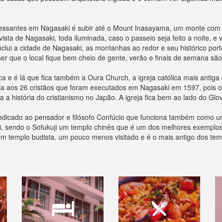
eressantes em Nagasaki é subir até o Mount Inasayama, um monte com 3
ista de Nagasaki, toda iluminada, caso o passeio seja feito a noite, e 
nclui a cidade de Nagasaki, as montanhas ao redor e seu histórico porto
r que o local fique bem cheio de gente, verão e finais de semana são 
ca e é lá que fica também a Oura Church, a igreja católica mais antig
a aos 26 cristãos que foram executados em Nagasaki em 1597, pois o cr
a história do cristianismo no Japão. A igreja fica bem ao lado do Gl
dedicado ao pensador e filósofo Confúcio que funciona também como u
ji, sendo o Sofukuji um templo chinês que é um dos melhores exemplos
m templo budista, um pouco menos visitado e é o mais antigo dos tem