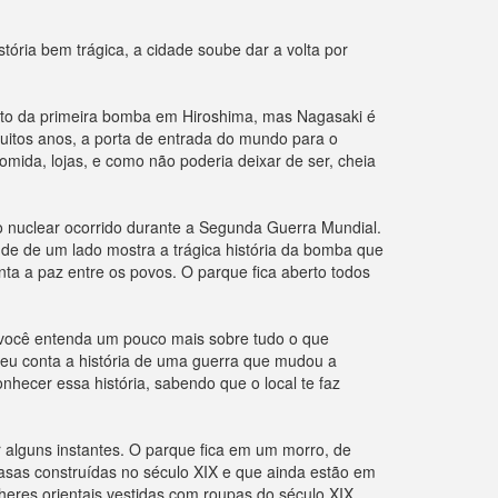
ria bem trágica, a cidade soube dar a volta por
nto da primeira bomba em Hiroshima, mas Nagasaki é
muitos anos, a porta de entrada do mundo para o
mida, lojas, e como não poderia deixar de ser, cheia
 nuclear ocorrido durante a Segunda Guerra Mundial.
de de um lado mostra a trágica história da bomba que
nta a paz entre os povos. O parque fica aberto todos
e você entenda um pouco mais sobre tudo o que
eu conta a história de uma guerra que mudou a
ecer essa história, sabendo que o local te faz
 alguns instantes. O parque fica em um morro, de
casas construídas no século XIX e que ainda estão em
heres orientais vestidas com roupas do século XIX