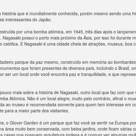
história que é mundialmente conhecida, porém mesmo sendo uma histó
is interessantes do Japão.
destruída por uma bomba atômica, em 1945, três dias após o lançame
 Nagasaki possui o porto mais próximo da Ásia, por isso foi durante 
o católica. E Nagasaki é uma cidade cheia de atrações, museus, boa co
erdadeiro parque da paz mesmo, construído em memória ao bombardeio
umentos que foram presentes de diversos país, incluindo o Brasil, on
or ser um local onde você encontra paz e tranquilidade, e que represe
pouco mais sobre a história de Nagasaki, outro local que faz com qu
Atômica. Não é um local alegre, muito pelo contrário, afinal o mus
 ida ao museu é recomendada somente para quem tem interesse em conh
e para a maior parte dos visitantes.
ra, o Glover Garden é um parque que faz você se sentir na Europa por
ma área muito bem conservada, com belos jardins, onde ficam várias 
ssas casas que possuem arquitetura inglesa e é comum ver algumas mul