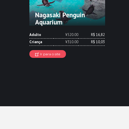
Nagasaki Penguin
Aquarium
Adulto
¥520.00
R$ 16,82
Criança
¥310.00
R$ 10,03
Ir para o site