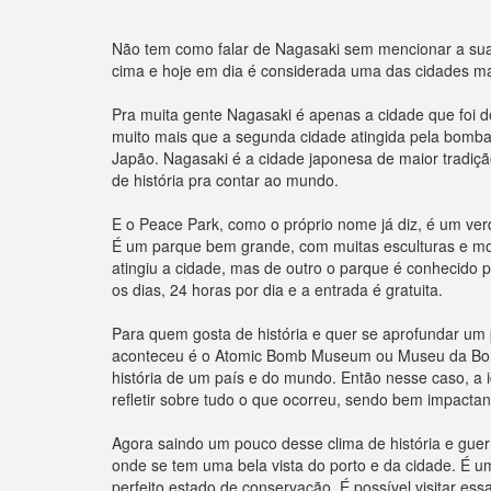
Não tem como falar de Nagasaki sem mencionar a sua 
cima e hoje em dia é considerada uma das cidades ma
Pra muita gente Nagasaki é apenas a cidade que foi 
muito mais que a segunda cidade atingida pela bomba.
Japão. Nagasaki é a cidade japonesa de maior tradiçã
de história pra contar ao mundo.
E o Peace Park, como o próprio nome já diz, é um v
É um parque bem grande, com muitas esculturas e mon
atingiu a cidade, mas de outro o parque é conhecido p
os dias, 24 horas por dia e a entrada é gratuita.
Para quem gosta de história e quer se aprofundar um 
aconteceu é o Atomic Bomb Museum ou Museu da Bomba 
história de um país e do mundo. Então nesse caso, a
refletir sobre tudo o que ocorreu, sendo bem impactant
Agora saindo um pouco desse clima de história e guer
onde se tem uma bela vista do porto e da cidade. É u
perfeito estado de conservação. É possível visitar e