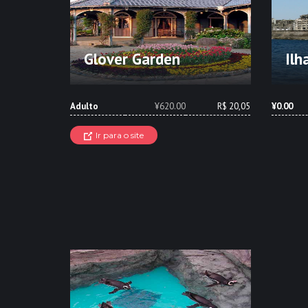
Glover Garden
Ilh
Adulto
¥620.00
R$ 20,05
¥0.00
Ir para o site