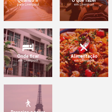
para Liverpool
em Liverpool
Onde ficar
Alimentação
em Liverpool
em Liverpool
Passeios e tours