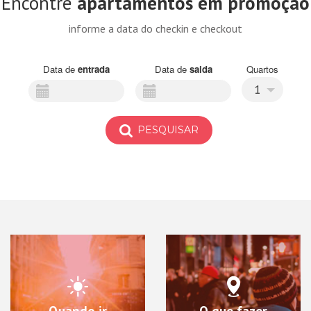
Encontre
apartamentos em promoção
informe a data do checkin e checkout
Data de
entrada
Data de
saida
Quartos
1
PESQUISAR
Quando ir
O que fazer