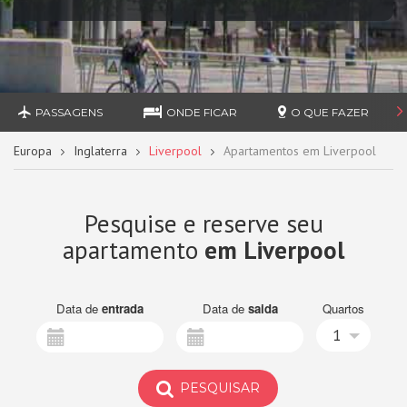
PASSAGENS
ONDE FICAR
O QUE FAZER
Europa
Inglaterra
Liverpool
Apartamentos em Liverpool
Pesquise e reserve seu
apartamento
em Liverpool
Data de
entrada
Data de
saida
Quartos
1
PESQUISAR