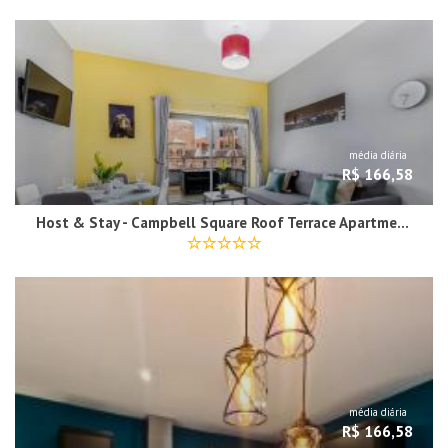
média diária
R$ 166,58
Host & Stay - Campbell Square Roof Terrace Apartment
média diária
R$ 166,58