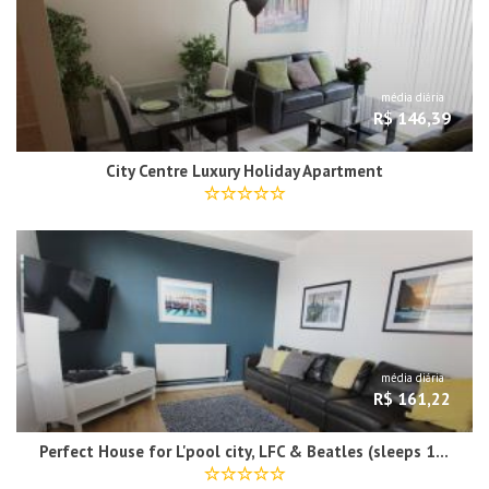
média diária
R$ 146,39
City Centre Luxury Holiday Apartment
média diária
R$ 161,22
Perfect House for L'pool city, LFC & Beatles (sleeps 14)