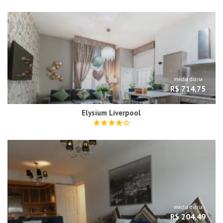
média diária
R$ 714,75
Elysium Liverpool
média diária
R$ 204,49