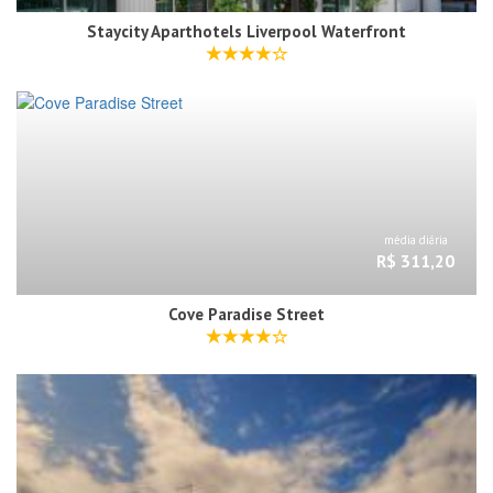
Staycity Aparthotels Liverpool Waterfront
média diária
R$ 311,20
Cove Paradise Street