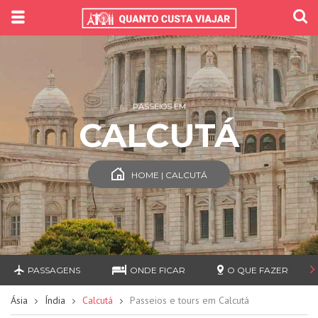
PASSEIOS EM
CALCUTÁ
HOME | CALCUTÁ
PASSAGENS
ONDE FICAR
O QUE FAZER
Ásia
Índia
Calcutá
Passeios e tours em Calcutá