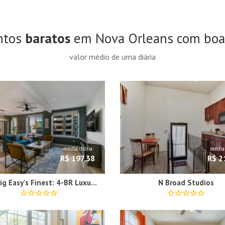
ntos
baratos
em Nova Orleans com boa
valor médio de uma diária
média diária
média 
R$ 197,38
R$ 2
The Big Easy's Finest: 4-BR Luxury Condo in NOLA
N Broad Studios