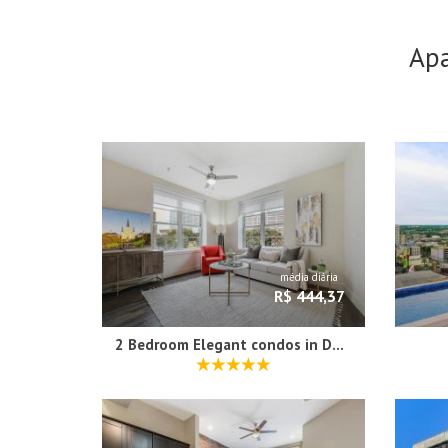
Ap
média diária
R$ 444,37
2 Bedroom Elegant condos in Downtown New Orleans