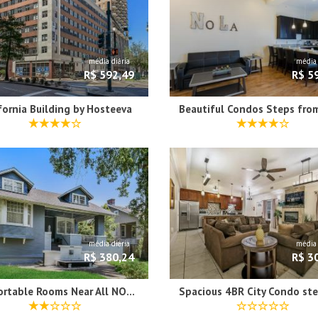
média diária
média 
R$ 592,49
R$ 5
fornia Building by Hosteeva
média diária
média 
R$ 380,24
R$ 3
Comfortable Rooms Near All NOLA Hot Spots