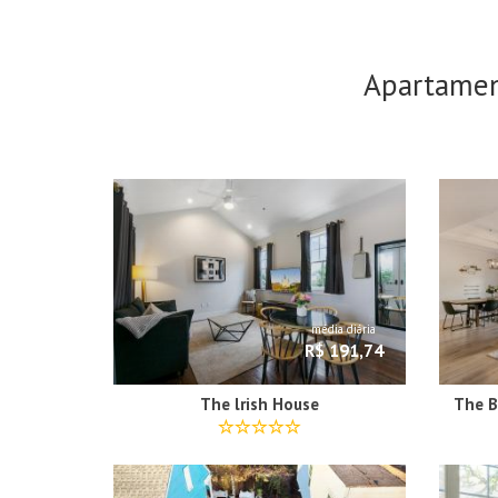
Apartame
média diária
R$ 191,74
The lrish House