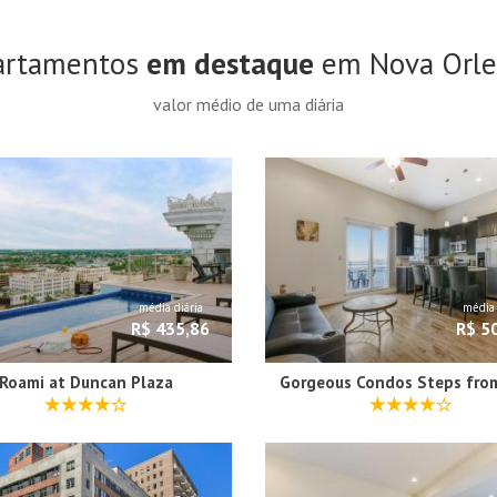
artamentos
em destaque
em Nova Orle
valor médio de uma diária
média diária
média 
R$ 435,86
R$ 5
Roami at Duncan Plaza