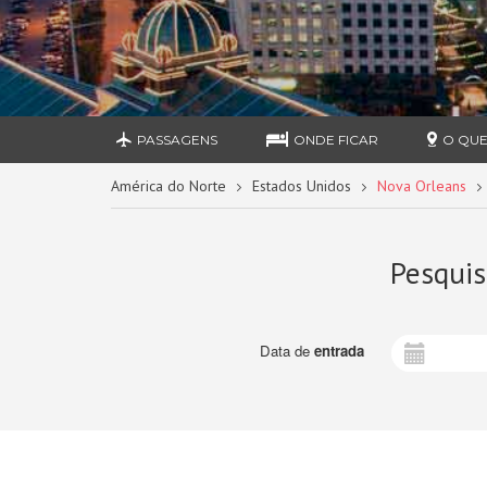
PASSAGENS
ONDE FICAR
O QUE
América do Norte
Estados Unidos
Nova Orleans
Pesquis
Data de
entrada