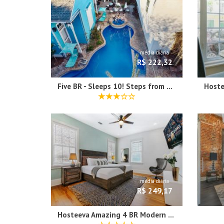
média diária
R$ 222,32
Five BR - Sleeps 10! Steps from French Quarter
média diária
R$ 249,17
Hosteeva Amazing 4 BR Modern Condo with Balcony Near Frnch Quarter