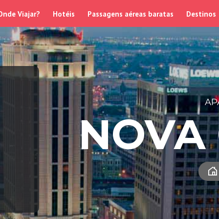
Onde Viajar?
Hotéis
Passagens aéreas baratas
Destinos
AP
NOVA