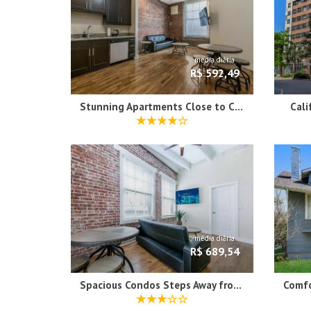
média diária
R$ 592,49
Stunning Apartments Close to City Attractions
Cali
média diária
R$ 689,54
Spacious Condos Steps Away from French Quarter