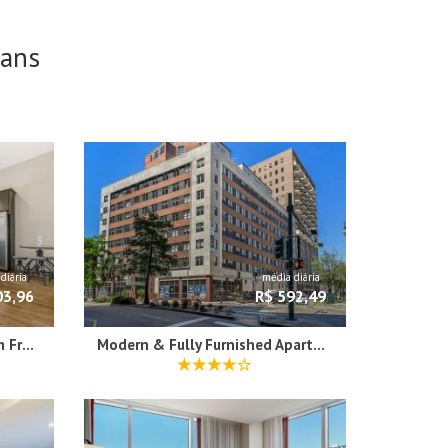
ans
diária
média diária
03,96
R$ 592,49
Gorgeous Condos Steps from French Quarter and Harrah’s St.
Modern & Fully Furnished Apartments in the Heart of the City