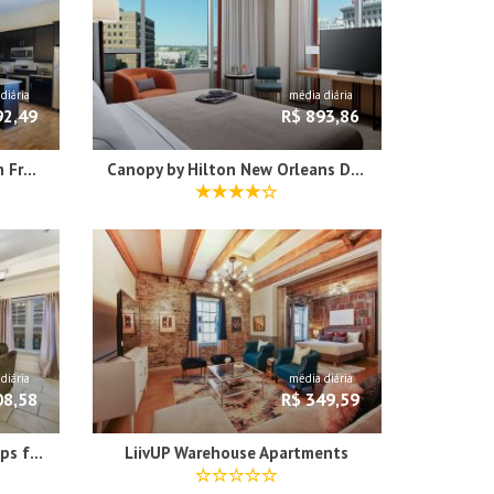
diária
média diária
92,49
R$ 893,86
Beautiful Condos Steps from French Quarter and Bourbon St
Canopy by Hilton New Orleans Downtown
diária
média diária
08,58
R$ 349,59
Spacious 4BR City Condo steps from St Charles Ave
LiivUP Warehouse Apartments