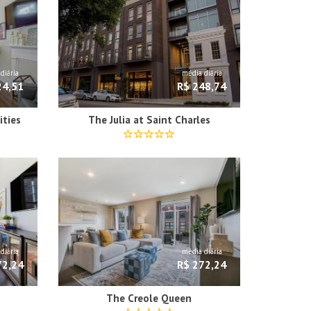
diária
média diária
24,51
R$ 248,74
ties
The Julia at Saint Charles
diária
média diária
72,24
R$ 272,24
The Creole Queen