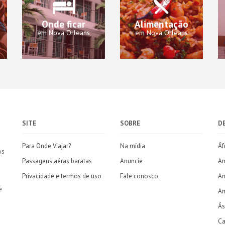
Onde ficar
Alimentação
em Nova Orleans
em Nova Orleans
SITE
SOBRE
D
Para Onde Viajar?
Na mídia
Áf
os
Passagens aéras baratas
Anuncie
Am
Privacidade e termos de uso
Fale conosco
Am
e
Am
Ás
Ca