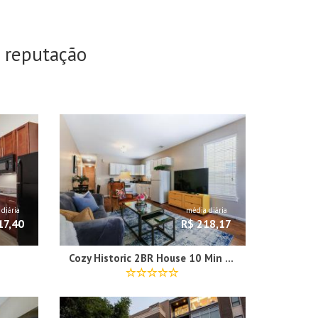
 reputação
diária
média diária
17,40
R$ 218,17
Cozy Historic 2BR House 10 Min to French Quarter