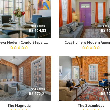
média diária
média 
R$ 224,33
R$ 2
Hosteeva Modern Condo Steps to St Charles Ave & Close to FQ
Cozy home w Modern Ameni
média diária
média 
R$ 272,24
R$ 2
The Magnolia
The Steamboat