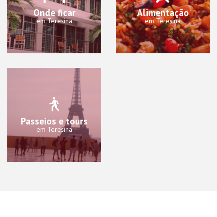
Onde ficar
Alimentação
em Teresina
em Teresina
Passeios e tours
em Teresina