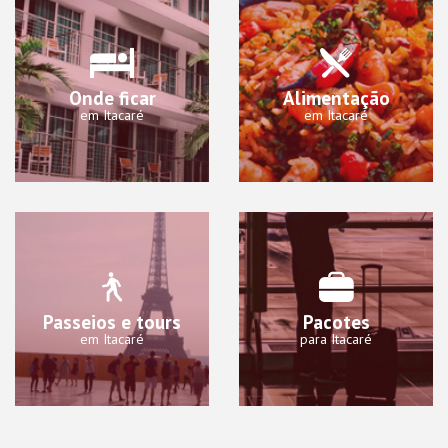
Onde ficar
Alimentação
em Itacaré
em Itacaré
Passeios e tours
Pacotes
em Itacaré
para Itacaré