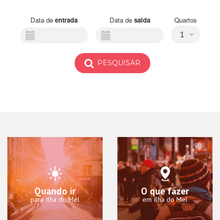
Data de
entrada
Data de
saida
Quartos
1
PESQUISAR
Quando ir
O que fazer
para Ilha do Mel
em Ilha do Mel