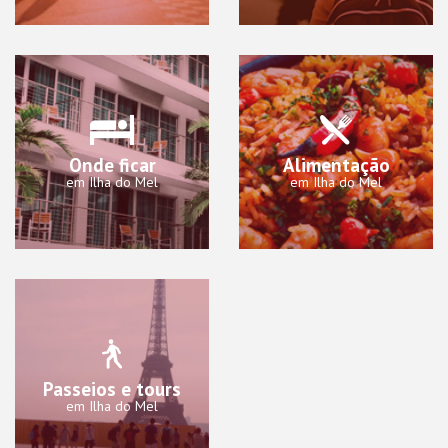
Onde ficar
Alimentação
em Ilha do Mel
em Ilha do Mel
Passeios e tours
em Ilha do Mel