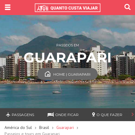
PASSEIOS EM
GUARAPARI
HOME | GUARAPARI
PASSAGENS
ONDE FICAR
O QUE FAZER
América do Sul
Brasil
Guarapari
Passeios e tours em Guarapari