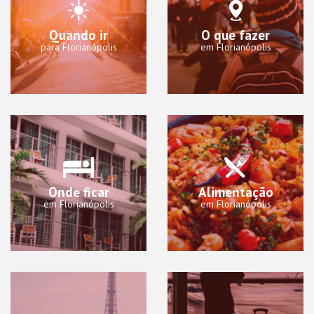
Quando ir
O que fazer
para Florianópolis
em Florianópolis
Onde ficar
Alimentação
em Florianópolis
em Florianópolis