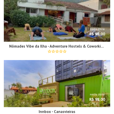
média diária
R$ 98,00
Nômades Vibe da Ilha - Adventure Hostels & Coworking
média diária
R$ 98,00
Innbox - Canasvieiras