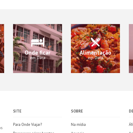
Onde ficar
Alimentação
em Daca
em Daca
SITE
SOBRE
D
Para Onde Viajar?
Na mídia
Áf
os