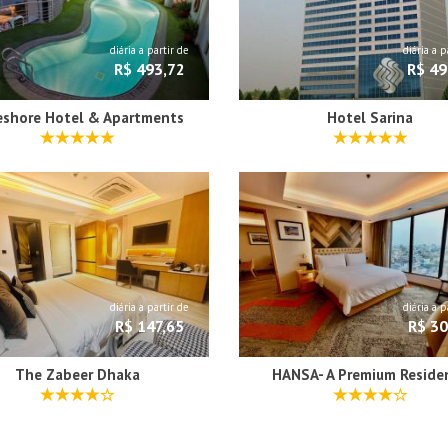
diária a partir de
diária a p
R$ 493,72
R$ 49
eshore Hotel & Apartments
Hotel Sarina
diária a partir de
diária a p
R$ 147,65
R$ 30
The Zabeer Dhaka
HANSA- A Premium Reside