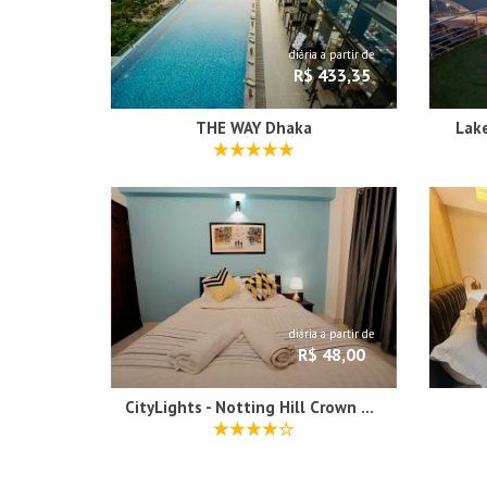
diária a partir de
R$ 433,35
THE WAY Dhaka
Lak
diária a partir de
R$ 48,00
CityLights - Notting Hill Crown Collection Gulshan