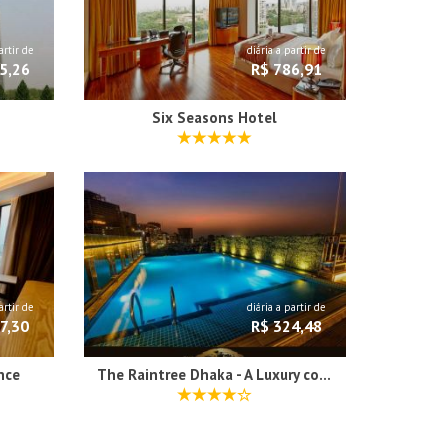
artir de
diária a partir de
5,26
R$ 786,91
Six Seasons Hotel
artir de
diária a partir de
7,30
R$ 324,48
nce
The Raintree Dhaka - A Luxury collection Hotel