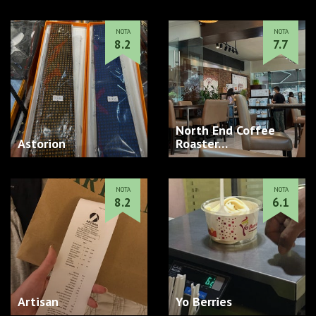
NOTA
NOTA
8.2
7.7
North End Coffee
Astorion
Roaster…
NOTA
NOTA
8.2
6.1
Artisan
Yo Berries