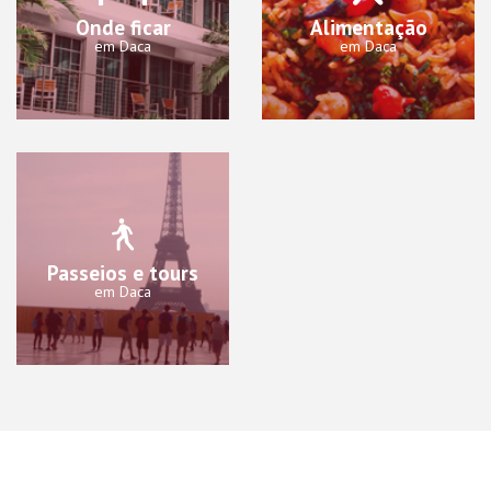
Onde ficar
Alimentação
em Daca
em Daca
Passeios e tours
em Daca