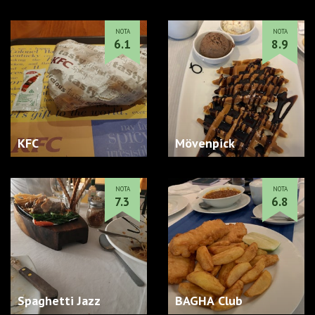
NOTA
NOTA
6.1
8.9
KFC
Mövenpick
NOTA
NOTA
7.3
6.8
Spaghetti Jazz
BAGHA Club