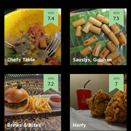
NOTA
NOTA
7.4
7.3
Chefs Table
Sauslys, Gulshan
NOTA
NOTA
7.2
7
Brews & Bites
Herfy