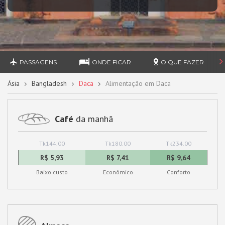
PASSAGENS
ONDE FICAR
O QUE FAZER
Ásia
Bangladesh
Daca
Alimentação em Daca
Café
da manhã
Tk144.00
Tk180.00
Tk234.00
R$ 5,93
R$ 7,41
R$ 9,64
Baixo custo
Econômico
Conforto