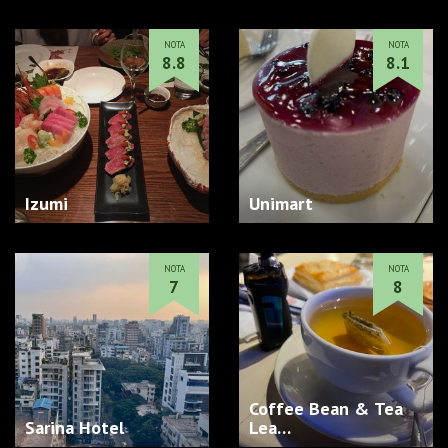
NOTA
NOTA
8.8
8.1
Izumi
Unimart
NOTA
NOTA
7
8
Coffee Bean & Tea
Sarina Hotel
Lea…