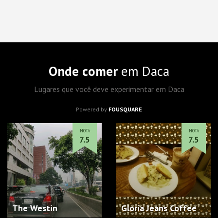
Onde comer
em Daca
Lugares que você deve experimentar em Daca
Powered by
FOUSQUARE
NOTA
NOTA
7.5
7.5
The Westin
Gloria Jeans Coffee