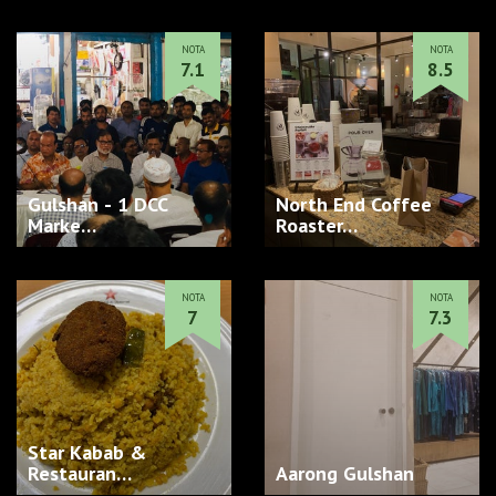
NOTA
NOTA
7.1
8.5
Gulshan - 1 DCC
North End Coffee
Marke…
Roaster…
NOTA
NOTA
7
7.3
Star Kabab &
Restauran…
Aarong Gulshan