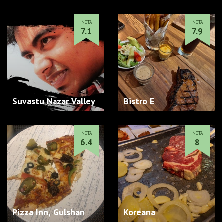
NOTA
NOTA
7.1
7.9
Suvastu Nazar Valley
Bistro E
NOTA
NOTA
6.4
8
Pizza Inn, Gulshan
Koreana