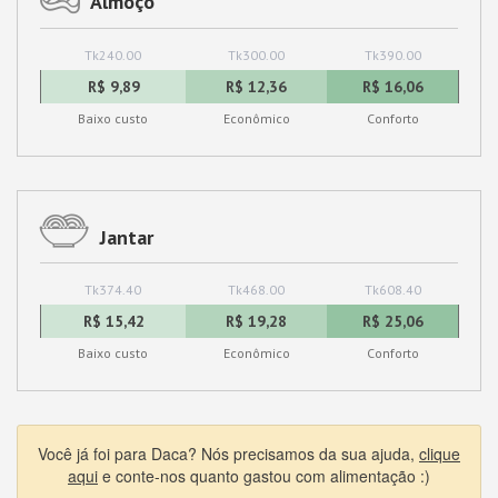
Almoço
Tk240.00
Tk300.00
Tk390.00
R$ 9,89
R$ 12,36
R$ 16,06
Baixo custo
Econômico
Conforto
Jantar
Tk374.40
Tk468.00
Tk608.40
R$ 15,42
R$ 19,28
R$ 25,06
Baixo custo
Econômico
Conforto
Você já foi para Daca? Nós precisamos da sua ajuda,
clique
aqui
e conte-nos quanto gastou com alimentação :)