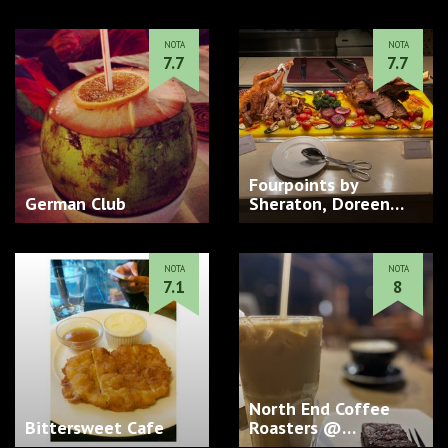
NOTA
NOTA
7.7
7.7
Fourpoints by
German Club
Sheraton, Doreen
Tower, Dhak…
NOTA
NOTA
7.1
8
North End Coffee
Bittersweet Cafe
Roasters @
Cityscape Towe…