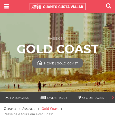
PASSEIOS EM
GOLD COAST
HOME | GOLD COAST
PASSAGENS
ONDE FICAR
O QUE FAZER
Oceania
Austrália
Gold Coast
Passeios e tours em Gold Coast