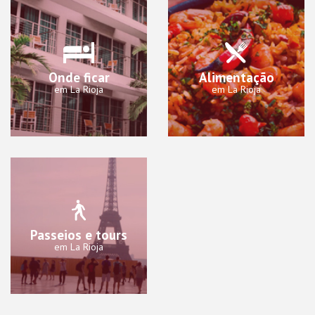
Onde ficar
Alimentação
em La Rioja
em La Rioja
Passeios e tours
em La Rioja