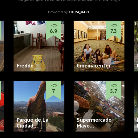
Powered by
FOUSQUARE
NOTA
NOTA
6.9
7.3
Freddo
Cinemacenter
s
NOTA
NOTA
7
5.7
s
Parque de La
Supermercado
Ciudad…
Mayo…