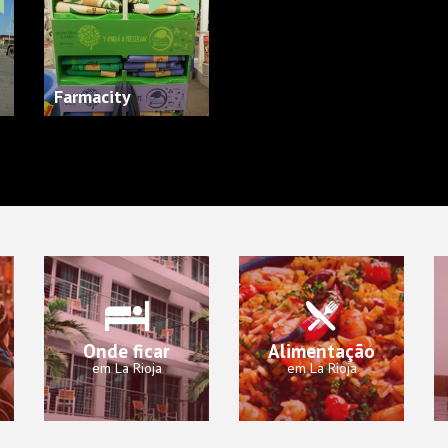
Farmacity
Onde ficar
Alimentação
em La Rioja
em La Rioja