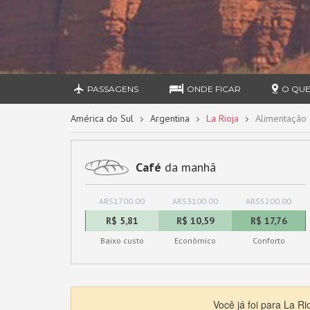
PASSAGENS
ONDE FICAR
O QUE
América do Sul
Argentina
La Rioja
Alimentação 
Café
da manhã
ARS1700.00
ARS3100.00
ARS5200.00
R$ 5,81
R$ 10,59
R$ 17,76
Baixo custo
Econômico
Conforto
Você já foi para La R