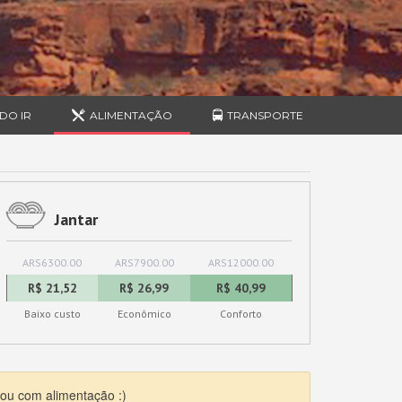
DO IR
ALIMENTAÇÃO
TRANSPORTE
Jantar
ARS6300.00
ARS7900.00
ARS12000.00
R$ 21,52
R$ 26,99
R$ 40,99
Baixo custo
Econômico
Conforto
ou com alimentação :)