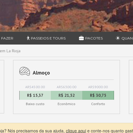
 FAZER
PASSEIOS E TOURS
PACOTES
QUAN
em La Rioja
Almoço
ARS4500.00
ARS6300.00
ARS9000.00
R$ 15,37
R$ 21,52
R$ 30,75
Baixo custo
Econômico
Conforto
ioja? Nós precisamos da sua ajuda,
clique aqui
e conte-nos quanto gast