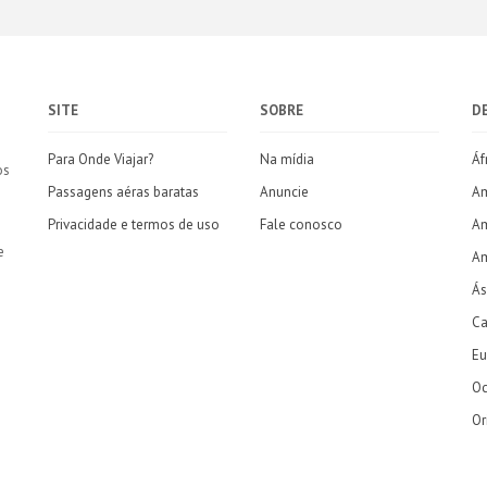
SITE
SOBRE
D
Para Onde Viajar?
Na mídia
Áf
os
Passagens aéras baratas
Anuncie
Am
Privacidade e termos de uso
Fale conosco
Am
e
Am
Ás
Ca
Eu
Oc
Or