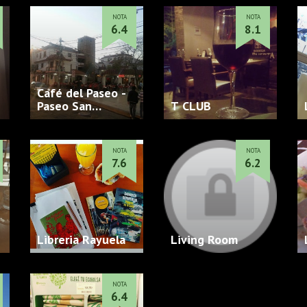
NOTA
NOTA
6.4
8.1
Café del Paseo -
Paseo San
T CLUB
Ignaci…
NOTA
NOTA
7.6
6.2
Libreria Rayuela
Living Room
NOTA
6.4