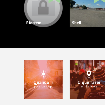
Riocrem
Shell
Quando ir
O que fazer
para La Rioja
em La Rioja