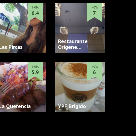
NOTA
NOTA
6.4
7
Restaurante
Las Pircas
Origene…
NOTA
NOTA
5.9
6
La Querencia
YPF Brigido