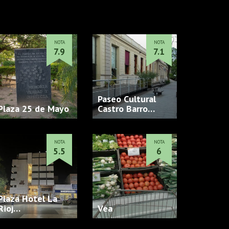
NOTA
NOTA
7.9
7.1
Paseo Cultural
Plaza 25 de Mayo
Castro Barro…
NOTA
NOTA
5.5
6
Plaza Hotel La
Rioj…
Vea