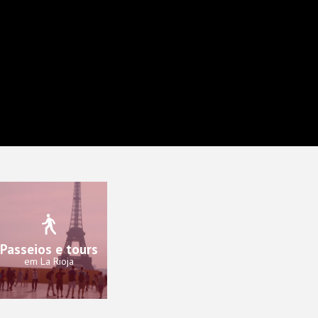
Passeios e tours
em La Rioja