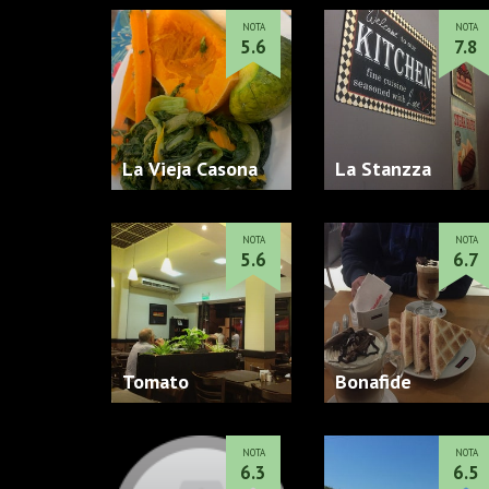
NOTA
NOTA
5.6
7.8
La Vieja Casona
La Stanzza
NOTA
NOTA
5.6
6.7
Tomato
Bonafide
NOTA
NOTA
6.3
6.5