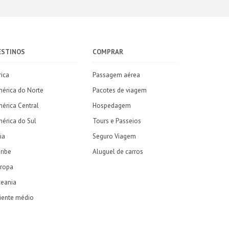
ESTINOS
COMPRAR
rica
Passagem aérea
érica do Norte
Pacotes de viagem
érica Central
Hospedagem
érica do Sul
Tours e Passeios
ia
Seguro Viagem
ribe
Aluguel de carros
ropa
eania
iente médio