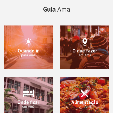
Guia
Amã
Quando ir
O que fazer
para Amã
em Amã
Onde ficar
Alimentação
em Amã
em Amã