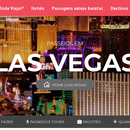
Onde Viajar?
Hotéis
Passagens aéreas baratas
Destinos
PASSEIOS EM
LAS VEGA
HOME | LAS VEGAS
 FAZER
PASSEIOS E TOURS
PACOTES
QUAN