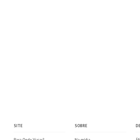
SITE
SOBRE
D
Para Onde Viajar?
Na mídia
Áf