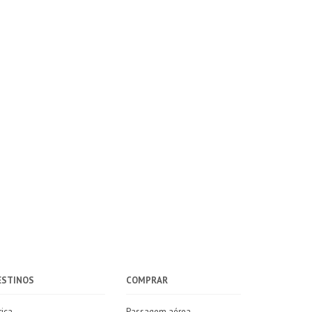
ESTINOS
COMPRAR
rica
Passagem aérea