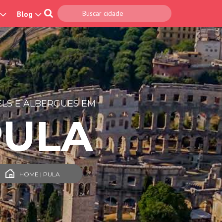
Blog
LS E ALBERGUES EM
PULA
HOME | PULA