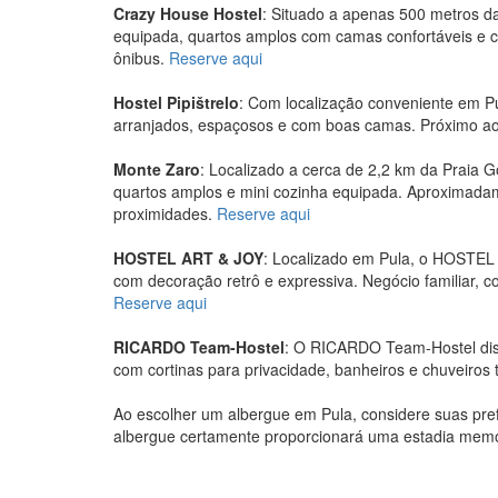
Crazy House Hostel
: Situado a apenas 500 metros d
equipada, quartos amplos com camas confortáveis e co
ônibus.
Reserve aqui
Hostel Pipištrelo
: Com localização conveniente em Pu
arranjados, espaçosos e com boas camas. Próximo ao c
Monte Zaro
: Localizado a cerca de 2,2 km da Praia G
quartos amplos e mini cozinha equipada. Aproximadam
proximidades.
Reserve aqui
HOSTEL ART & JOY
: Localizado em Pula, o HOSTEL A
com decoração retrô e expressiva. Negócio familiar, 
Reserve aqui
RICARDO Team-Hostel
: O RICARDO Team-Hostel dispõ
com cortinas para privacidade, banheiros e chuveiros
Ao escolher um albergue em Pula, considere suas pre
albergue certamente proporcionará uma estadia memo