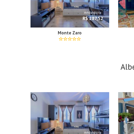
média diária
R$ 287,52
Monte Zaro
Alb
média diária