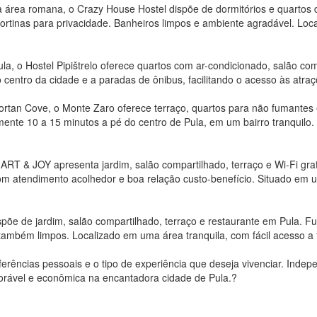
a área romana, o Crazy House Hostel dispõe de dormitórios e quartos
rtinas para privacidade. Banheiros limpos e ambiente agradável. Loca
la, o Hostel Pipištrelo oferece quartos com ar-condicionado, salão com
entro da cidade e a paradas de ônibus, facilitando o acesso às atraç
ortan Cove, o Monte Zaro oferece terraço, quartos para não fumantes 
ente 10 a 15 minutos a pé do centro de Pula, em um bairro tranquilo.
RT & JOY apresenta jardim, salão compartilhado, terraço e Wi-Fi grat
com atendimento acolhedor e boa relação custo-benefício. Situado em u
e de jardim, salão compartilhado, terraço e restaurante em Pula. Func
 também limpos. Localizado em uma área tranquila, com fácil acesso a 
ferências pessoais e o tipo de experiência que deseja vivenciar. Ind
rável e econômica na encantadora cidade de Pula.?