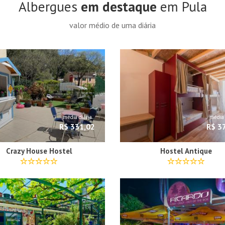
Albergues
em destaque
em Pula
valor médio de uma diária
média diária
média 
R$ 331,02
R$ 3
Crazy House Hostel
Hostel Antique