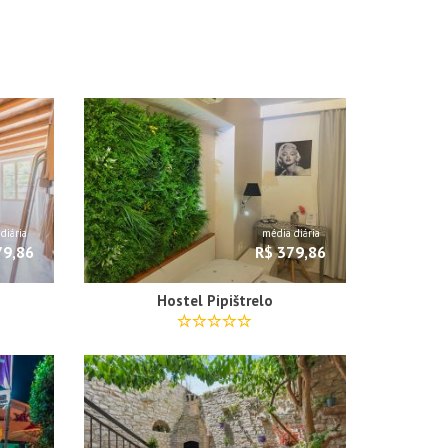
diária
média diária
79,86
R$ 379,86
Hostel Pipištrelo