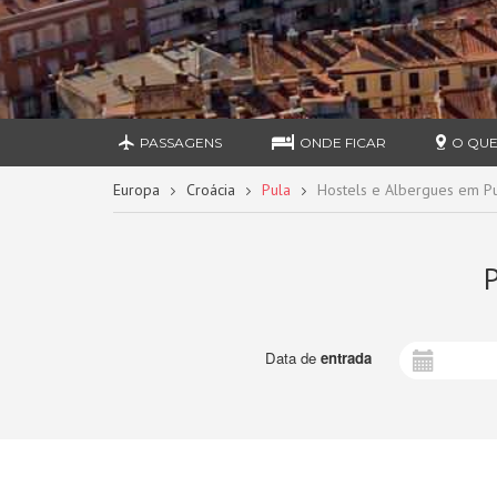
PASSAGENS
ONDE FICAR
O QUE
Europa
Croácia
Pula
Hostels e Albergues em P
P
Data de
entrada