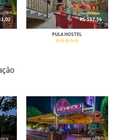
diária
média diária
31,02
R$ 532,56
PULA HOSTEL
ação
diária
média diária