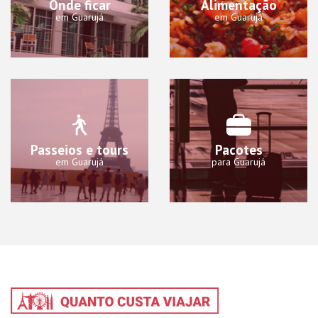
Onde ficar
Alimentação
em Guarujá
em Guarujá
Passeios e tours
Pacotes
em Guarujá
para Guarujá