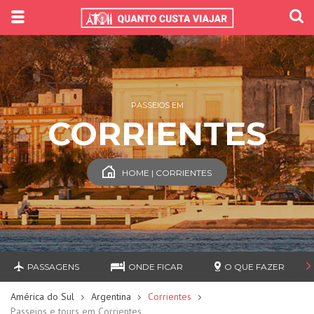
PASSEIOS EM
CORRIENTES
HOME | CORRIENTES
PASSAGENS
ONDE FICAR
O QUE FAZER
América do Sul
Argentina
Corrientes
Passeios e tours em Corrientes