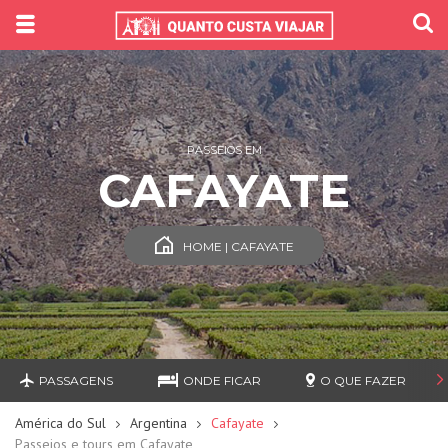
PASSEIOS EM
CAFAYATE
HOME | CAFAYATE
PASSAGENS
ONDE FICAR
O QUE FAZER
América do Sul
Argentina
Cafayate
Passeios e tours em Cafayate