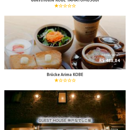
média diária
R$ 488,84
Brücke Arima KOBE
média diária