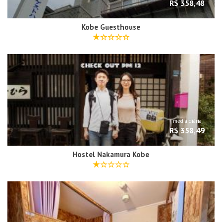
R$ 358,48
Kobe Guesthouse
média diária
R$ 358,49
Hostel Nakamura Kobe