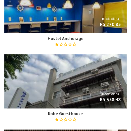
média diária
R$ 270,85
Hostel Anchorage
média diária
R$ 358,48
Kobe Guesthouse