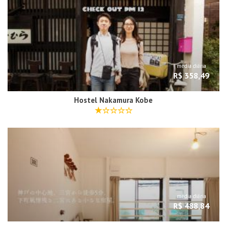
média diária
R$ 358,49
Hostel Nakamura Kobe
média diária
R$ 488,84