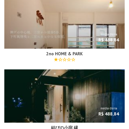
média diária
R$ 488,84
2no HOME & PARK
média diária
R$ 488,84
結びの小宿 縁