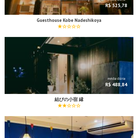
R$ 525,78
Guesthouse Kobe Nadeshikoya
média diária
R$ 488,84
結びの小宿 縁