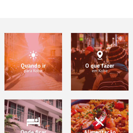
Quando ir
O que fazer
para Kobe
em Kobe
Onde ficar
Alimentação