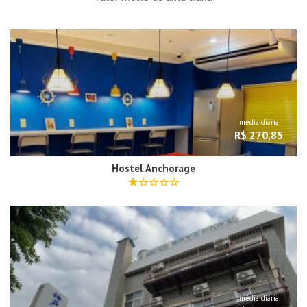
média diária
R$ 270,85
Hostel Anchorage
média diária