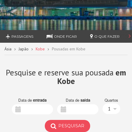
PASSAGENS
ONDE FICAR
O QUE FAZER
Ásia
Japão
Kobe
Pousadas em Kobe
Pesquise e reserve sua pousada
em
Kobe
Data de
entrada
Data de
saida
Quartos
1
PESQUISAR