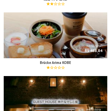
média diária
R$ 488,84
Brücke Arima KOBE
média diária