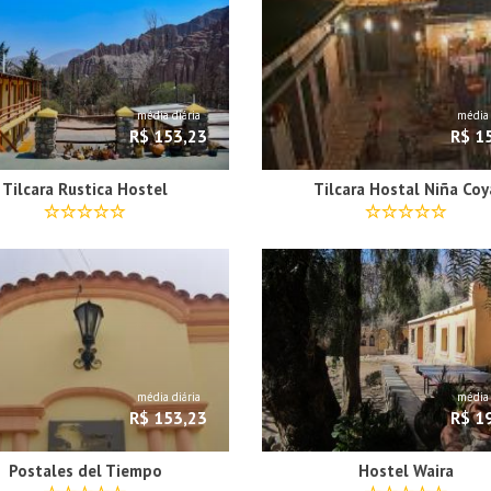
média diária
média 
R$ 153,23
R$ 1
Tilcara Rustica Hostel
Tilcara Hostal Niña Coy
média diária
média 
R$ 153,23
R$ 1
Postales del Tiempo
Hostel Waira