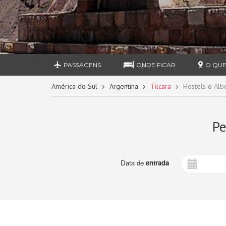
PASSAGENS
ONDE FICAR
O QUE
América do Sul
Argentina
Tilcara
Hostels e Alb
Pe
Data de
entrada