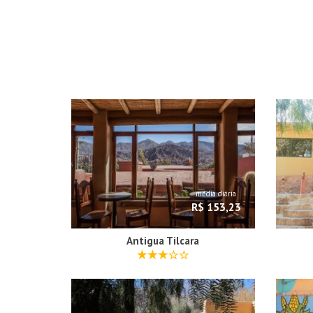
média diária
R$ 153,23
Antigua Tilcara