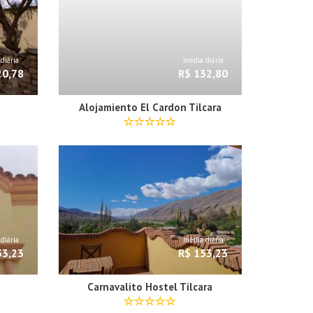
diária
média diária
20,78
R$ 132,80
Alojamiento El Cardon Tilcara
diária
média diária
53,23
R$ 153,23
Carnavalito Hostel Tilcara