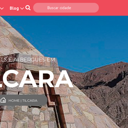
Blog
LS E ALBERGUES EM
LCARA
HOME | TILCARA