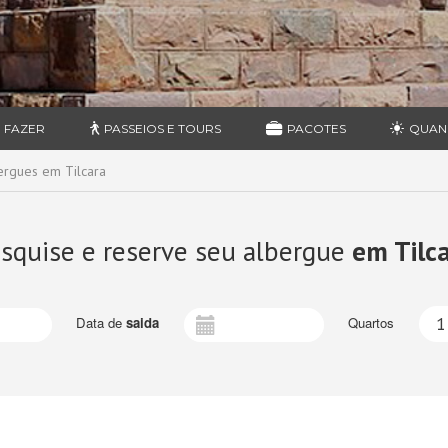
 FAZER
PASSEIOS E TOURS
PACOTES
QUAN
ergues em Tilcara
squise e reserve seu albergue
em Tilc
Data de
saida
Quartos
1