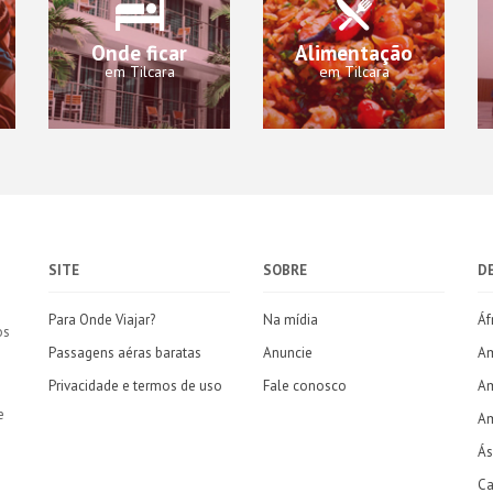
Onde ficar
Alimentação
em Tilcara
em Tilcara
SITE
SOBRE
D
Para Onde Viajar?
Na mídia
Áf
os
Passagens aéras baratas
Anuncie
Am
Privacidade e termos de uso
Fale conosco
Am
e
Am
Ás
Ca