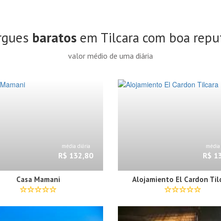
rgues
baratos
em Tilcara com boa repu
valor médio de uma diária
média diária
média 
R$ 132,80
R$ 1
Casa Mamani
Alojamiento El Cardon Til