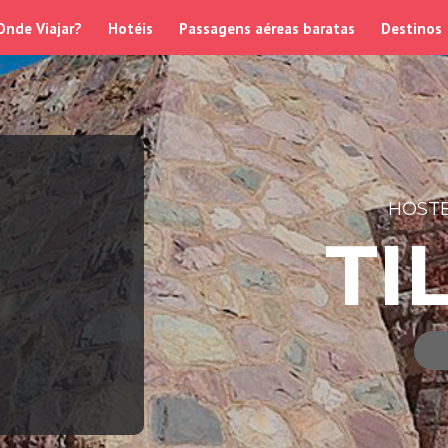
Onde Viajar?
Hotéis
Passagens aéreas baratas
Destinos
HOSTE
TI