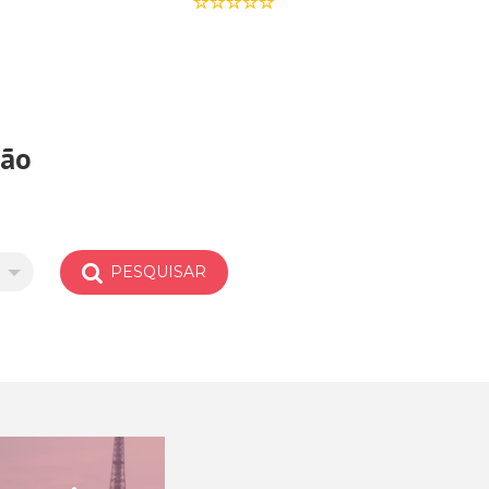
ção
PESQUISAR