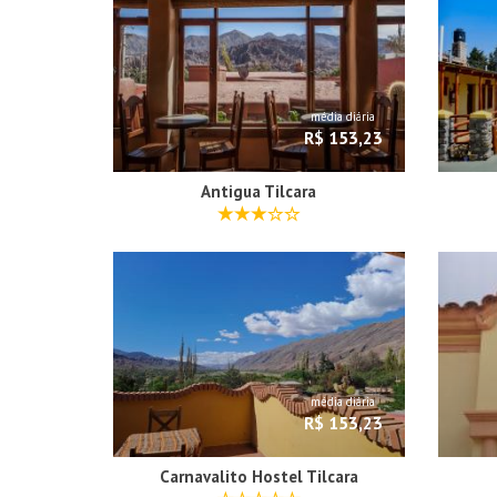
média diária
R$ 153,23
Antigua Tilcara
média diária
R$ 153,23
Carnavalito Hostel Tilcara