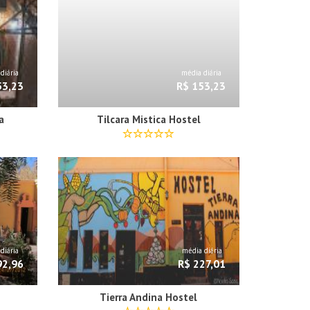
diária
média diária
53,23
R$ 153,23
a
Tilcara Mistica Hostel
diária
média diária
92,96
R$ 227,01
Tierra Andina Hostel