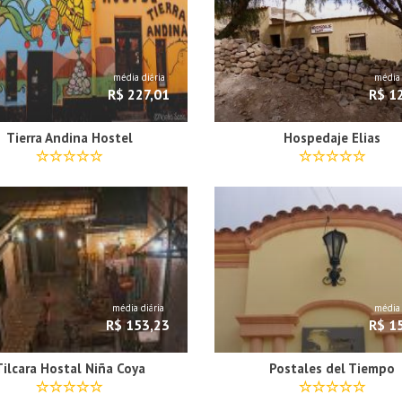
média diária
média 
R$ 227,01
R$ 1
Tierra Andina Hostel
Hospedaje Elias
média diária
média 
R$ 153,23
R$ 1
Tilcara Hostal Niña Coya
Postales del Tiempo