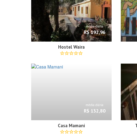
média diária
R$ 192,96
Hostel Waira
média diária
R$ 132,80
Casa Mamani