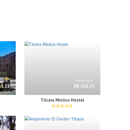
diária
média diária
53,23
R$ 153,23
Tilcara Mistica Hostel