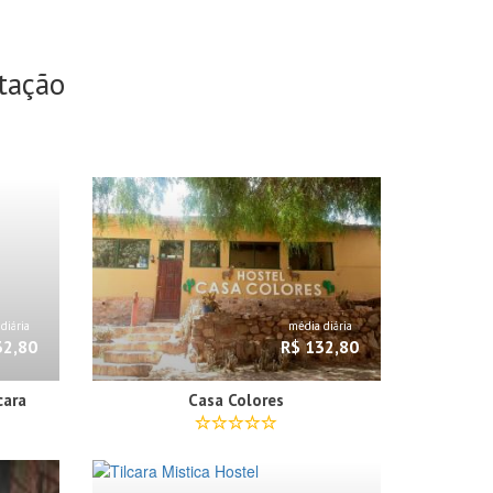
tação
diária
média diária
32,80
R$ 132,80
cara
Casa Colores